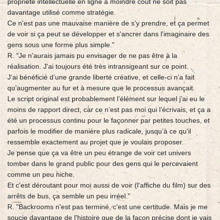
propriété intellectuelle en ligne à moindre coût ne soit pas
davantage utilisé comme stratégie.
Ce n'est pas une mauvaise manière de s’y prendre, et ça permet
de voir si ça peut se développer et s'ancrer dans l'imaginaire des
gens sous une forme plus simple."
R. "Je n'aurais jamais pu envisager de ne pas être à la
réalisation. J'ai toujours été très intransigeant sur ce point.
J’ai bénéficié d’une grande liberté créative, et celle-ci n’a fait
qu’augmenter au fur et à mesure que le processus avançait.
Le script original est probablement l’élément sur lequel j’ai eu le
moins de rapport direct, car ce n’est pas moi qui l’écrivais, et ça a
été un processus continu pour le façonner par petites touches, et
parfois le modifier de manière plus radicale, jusqu’à ce qu'il
ressemble exactement au projet que je voulais proposer.
Je pense que ça va être un peu étrange de voir cet univers
tomber dans le grand public pour des gens qui le percevaient
comme un peu niche.
Et c'est déroutant pour moi aussi de voir (l'affiche du film) sur des
arrêts de bus, ça semble un peu irréel."
R. "Backrooms n'est pas terminé, c'est une certitude. Mais je me
soucie davantage de l'histoire que de la façon précise dont je vais