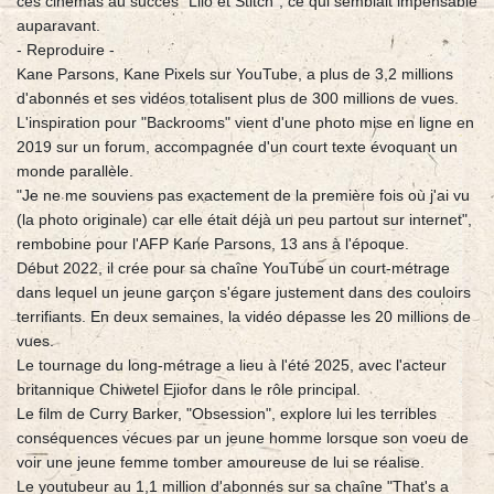
ces cinémas au succès "Lilo et Stitch", ce qui semblait impensable
auparavant.
- Reproduire -
Kane Parsons, Kane Pixels sur YouTube, a plus de 3,2 millions
d'abonnés et ses vidéos totalisent plus de 300 millions de vues.
L'inspiration pour "Backrooms" vient d'une photo mise en ligne en
2019 sur un forum, accompagnée d'un court texte évoquant un
monde parallèle.
"Je ne me souviens pas exactement de la première fois où j'ai vu
(la photo originale) car elle était déjà un peu partout sur internet",
rembobine pour l'AFP Kane Parsons, 13 ans à l'époque.
Début 2022, il crée pour sa chaîne YouTube un court-métrage
dans lequel un jeune garçon s'égare justement dans des couloirs
terrifiants. En deux semaines, la vidéo dépasse les 20 millions de
vues.
Le tournage du long-métrage a lieu à l'été 2025, avec l'acteur
britannique Chiwetel Ejiofor dans le rôle principal.
Le film de Curry Barker, "Obsession", explore lui les terribles
conséquences vécues par un jeune homme lorsque son voeu de
voir une jeune femme tomber amoureuse de lui se réalise.
Le youtubeur au 1,1 million d'abonnés sur sa chaîne "That's a