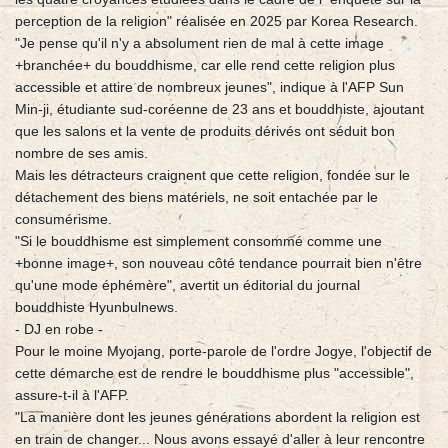
perception de la religion" réalisée en 2025 par Korea Research.
"Je pense qu'il n'y a absolument rien de mal à cette image
+branchée+ du bouddhisme, car elle rend cette religion plus
accessible et attire de nombreux jeunes", indique à l'AFP Sun
Min-ji, étudiante sud-coréenne de 23 ans et bouddhiste, ajoutant
que les salons et la vente de produits dérivés ont séduit bon
nombre de ses amis.
Mais les détracteurs craignent que cette religion, fondée sur le
détachement des biens matériels, ne soit entachée par le
consumérisme.
"Si le bouddhisme est simplement consommé comme une
+bonne image+, son nouveau côté tendance pourrait bien n'être
qu'une mode éphémère", avertit un éditorial du journal
bouddhiste Hyunbulnews.
- DJ en robe -
Pour le moine Myojang, porte-parole de l'ordre Jogye, l'objectif de
cette démarche est de rendre le bouddhisme plus "accessible",
assure-t-il à l'AFP.
"La manière dont les jeunes générations abordent la religion est
en train de changer... Nous avons essayé d'aller à leur rencontre