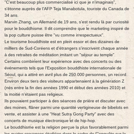
"C'est beaucoup plus commercialisé ici que je n'imaginais",
s'étonne auprès de l'AFP Teja Manabotula, touriste du Canada de
34 ans.
Marvin Zhang, un Allemand de 19 ans, s'est rendu là par curiosité
pour le bouddhisme. Il dit comprendre que le marketing inspiré de
la pop culture puisse être "vu comme irrespectueux".
Le tourisme bouddhiste est en plein essor et des dizaines de
milliers de Sud-Coréens et d'étrangers s'inscrivent chaque année
à des retraites de méditation imitant un "séjour au temple".
Certains combinent leur expérience avec des concerts ou des
événements tels que l'Exposition bouddhiste internationale de
Séoul, qui a attiré en avril plus de 250.000 personnes, un record.
Environ deux tiers des visiteurs appartenaient à la génération Z
(nés entre la fin des années 1990 et début des années 2010) et
la moitié n'étaient pas religieux.
Ils pouvaient participer à des séances de prière et discuter avec
des moines, flâner parmi une quantité vertigineuse de bibelots en
vente, et assister à une "Heat Sutra Gong Party" avec des
concerts de musique électronique et de hip-hop.
Le bouddhisme est la religion perçue la plus favorablement parmi
les quatre croyances étudiées dans le cadre de l'"enquête sur la