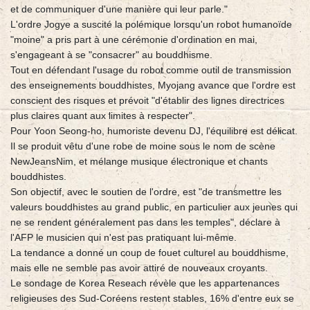
et de communiquer d'une manière qui leur parle."
L'ordre Jogye a suscité la polémique lorsqu'un robot humanoïde
"moine" a pris part à une cérémonie d'ordination en mai,
s'engageant à se "consacrer" au bouddhisme.
Tout en défendant l'usage du robot comme outil de transmission
des enseignements bouddhistes, Myojang avance que l'ordre est
conscient des risques et prévoit "d'établir des lignes directrices
plus claires quant aux limites à respecter".
Pour Yoon Seong-ho, humoriste devenu DJ, l'équilibre est délicat.
Il se produit vêtu d'une robe de moine sous le nom de scène
NewJeansNim, et mélange musique électronique et chants
bouddhistes.
Son objectif, avec le soutien de l'ordre, est "de transmettre les
valeurs bouddhistes au grand public, en particulier aux jeunes qui
ne se rendent généralement pas dans les temples", déclare à
l'AFP le musicien qui n'est pas pratiquant lui-même.
La tendance a donné un coup de fouet culturel au bouddhisme,
mais elle ne semble pas avoir attiré de nouveaux croyants.
Le sondage de Korea Reseach révèle que les appartenances
religieuses des Sud-Coréens restent stables, 16% d'entre eux se