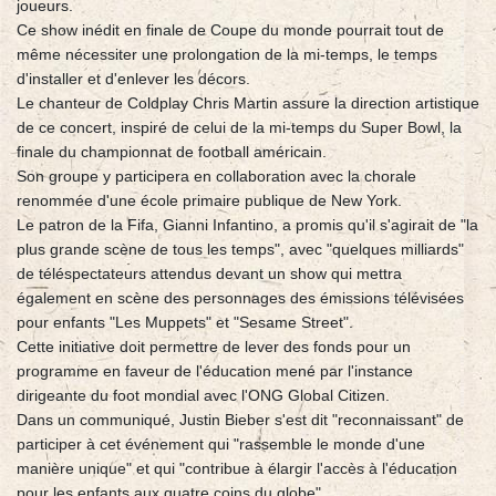
joueurs.
Ce show inédit en finale de Coupe du monde pourrait tout de
même nécessiter une prolongation de la mi-temps, le temps
d'installer et d'enlever les décors.
Le chanteur de Coldplay Chris Martin assure la direction artistique
de ce concert, inspiré de celui de la mi-temps du Super Bowl, la
finale du championnat de football américain.
Son groupe y participera en collaboration avec la chorale
renommée d'une école primaire publique de New York.
Le patron de la Fifa, Gianni Infantino, a promis qu'il s'agirait de "la
plus grande scène de tous les temps", avec "quelques milliards"
de téléspectateurs attendus devant un show qui mettra
également en scène des personnages des émissions télévisées
pour enfants "Les Muppets" et "Sesame Street".
Cette initiative doit permettre de lever des fonds pour un
programme en faveur de l'éducation mené par l'instance
dirigeante du foot mondial avec l'ONG Global Citizen.
Dans un communiqué, Justin Bieber s'est dit "reconnaissant" de
participer à cet événement qui "rassemble le monde d'une
manière unique" et qui "contribue à élargir l'accès à l'éducation
pour les enfants aux quatre coins du globe".