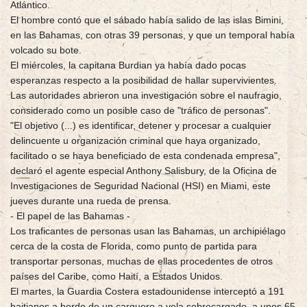
Atlántico.
El hombre contó que el sábado había salido de las islas Bimini,
en las Bahamas, con otras 39 personas, y que un temporal había
volcado su bote.
El miércoles, la capitana Burdian ya había dado pocas
esperanzas respecto a la posibilidad de hallar supervivientes.
Las autoridades abrieron una investigación sobre el naufragio,
considerado como un posible caso de "tráfico de personas".
"El objetivo (...) es identificar, detener y procesar a cualquier
delincuente u organización criminal que haya organizado,
facilitado o se haya beneficiado de esta condenada empresa",
declaró el agente especial Anthony Salisbury, de la Oficina de
Investigaciones de Seguridad Nacional (HSI) en Miami, este
jueves durante una rueda de prensa.
- El papel de las Bahamas -
Los traficantes de personas usan las Bahamas, un archipiélago
cerca de la costa de Florida, como punto de partida para
transportar personas, muchas de ellas procedentes de otros
países del Caribe, como Haití, a Estados Unidos.
El martes, la Guardia Costera estadounidense interceptó a 191
haitianos a bordo de un carguero a vela sobrecargado, a unos 65