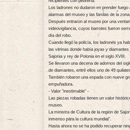
recipientes con pedrería.
Los ladrones no dudaron en prender fuego a
alarmas del museo y las farolas de la zona
Después entraron al museo por una ventana
videovigilancia, cuyos barrotes fueron ser
día del robo.
Cuando llegó la policía, los ladrones ya ha
las vitrinas donde había joyas y diamantes 
Sajonia y rey de Polonia en el siglo XVIII.
Se llevaron una decena de adornos del sigl
de diamantes, entre ellos uno de 49 quilate
También robaron una espada con nueve gr
empuñadura.
- Valor "inestimable" -
Las piezas robadas tienen un valor histórico
museo.
La ministra de Cultura de la región de Sajo
inmenso para la cultura mundial".
Hasta ahora no se ha podido recuperar ni