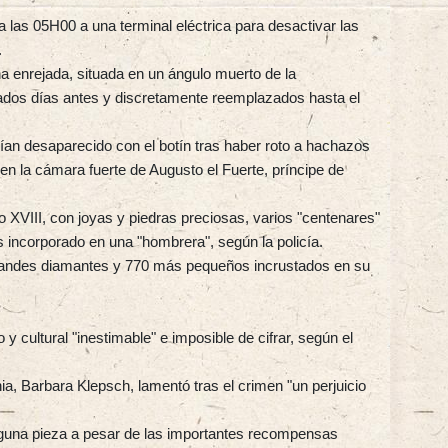
 las 05H00 a una terminal eléctrica para desactivar las
.
 enrejada, situada en un ángulo muerto de la
rados días antes y discretamente reemplazados hasta el
bían desaparecido con el botín tras haber roto a hachazos
en la cámara fuerte de Augusto el Fuerte, príncipe de
o XVIII, con joyas y piedras preciosas, varios "centenares"
s incorporado en una "hombrera", según la policía.
andes diamantes y 770 más pequeños incrustados en su
 y cultural "inestimable" e imposible de cifrar, según el
nia, Barbara Klepsch, lamentó tras el crimen "un perjuicio
nguna pieza a pesar de las importantes recompensas