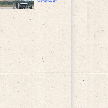
perturba un
aeropuerto en
Alemania clave
para envíos a
Ucrania