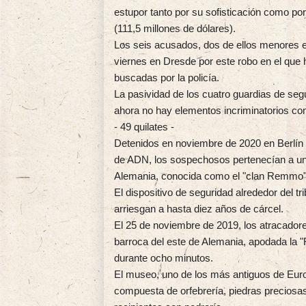
estupor tanto por su sofisticación como por
(111,5 millones de dólares).
Los seis acusados, dos de ellos menores e
viernes en Dresde por este robo en el que 
buscadas por la policía.
La pasividad de los cuatro guardias de segu
ahora no hay elementos incriminatorios cont
- 49 quilates -
Detenidos en noviembre de 2020 en Berlín
de ADN, los sospechosos pertenecían a una
Alemania, conocida como el "clan Remmo"
El dispositivo de seguridad alrededor del t
arriesgan a hasta diez años de cárcel.
El 25 de noviembre de 2019, los atracado
barroca del este de Alemania, apodada la 
durante ocho minutos.
El museo, uno de los más antiguos de Euro
compuesta de orfebrería, piedras preciosas