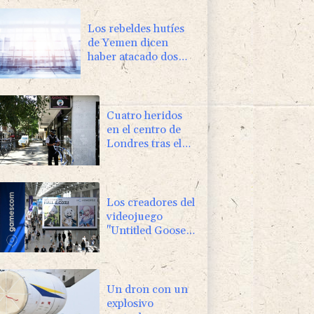
Los rebeldes hutíes
de Yemen dicen
haber atacado dos
petrolero sauditas
Cuatro heridos
en el centro de
Londres tras el
ataque de una
mujer con un
objeto punzante
Los creadores del
videojuego
"Untitled Goose
Game" buscan
repetir su éxito
con "Big Walk"
Un dron con un
explosivo