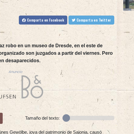
Comparta
en Facebook
Comparta
en Twitter
z robo en un museo de Dresde, en el este de
rganizado son juzgados a partir del viernes. Pero
uen desaparecidos.
Anuncio
Tamaño del texto:
ünes Gewölbe, joya del patrimonio de Sajonia, causó