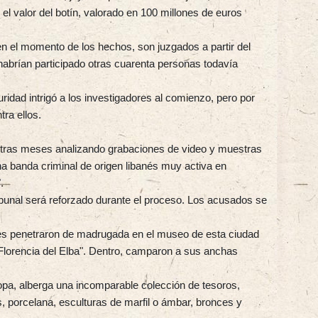
 el valor del botín, valorado en 100 millones de euros
n el momento de los hechos, son juzgados a partir del
habrían participado otras cuarenta personas todavía
ridad intrigó a los investigadores al comienzo, pero por
ra ellos.
 tras meses analizando grabaciones de video y muestras
 banda criminal de origen libanés muy activa en
.
ribunal será reforzado durante el proceso. Los acusados se
res penetraron de madrugada en el museo de esta ciudad
"Florencia del Elba". Dentro, camparon a sus anchas
pa, alberga una incomparable colección de tesoros,
, porcelana, esculturas de marfil o ámbar, bronces y