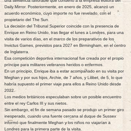
una sentencia favorable que condenó a la empresa editora del
Daily Mirror. Posteriormente, en enero de 2025, alcanzó un
acuerdo económico, cuyo importe no fue revelado, con el
propietario del The Sun.
La decisión del Tribunal Superior coincide con la presencia de
Enrique en Reino Unido, tras llegar el lunes a Londres, para una
visita de varios días, en el marco de los preparativos de los
Invictus Games, previstos para 2027 en Birmingham, en el centro
de Inglaterra.
Esa competición deportiva internacional fue creada por el propio
príncipe para militares veteranos heridos o enfermos.
En un principio, Enrique iba a estar acompañado en su visita por
Meghan y por sus hijos, Archie, de 7 años, y Lilibet, de 5, lo que
habría supuesto el primer viaje para ellos a Reino Unido desde
2022.
Los medios británicos especulaban sobre un posible encuentro
entre el rey Carlos III y sus nietos.
Sin embargo, el fin de semana pasado se produjo un primer giro
inesperado, cuando una fuente cercana al duque de Sussex
informó que finalmente Meghan y los niños no viajarían a
Londres para la primera parte de la visita.