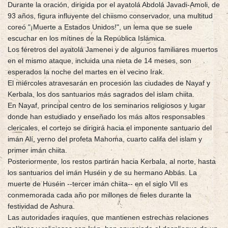
Durante la oración, dirigida por el ayatolá Abdolá Javadi-Amoli, de
93 años, figura influyente del chiismo conservador, una multitud
coreó "¡Muerte a Estados Unidos!", un lema que se suele
escuchar en los mítines de la República Islámica.
Los féretros del ayatolá Jamenei y de algunos familiares muertos
en el mismo ataque, incluida una nieta de 14 meses, son
esperados la noche del martes en el vecino Irak.
El miércoles atravesarán en procesión las ciudades de Nayaf y
Kerbala, los dos santuarios más sagrados del islam chiita.
En Nayaf, principal centro de los seminarios religiosos y lugar
donde han estudiado y enseñado los más altos responsables
clericales, el cortejo se dirigirá hacia el imponente santuario del
imán Alí, yerno del profeta Mahoma, cuarto califa del islam y
primer imán chiita.
Posteriormente, los restos partirán hacia Kerbala, al norte, hasta
los santuarios del imán Huséin y de su hermano Abbás. La
muerte de Huséin --tercer imán chiita-- en el siglo VII es
conmemorada cada año por millones de fieles durante la
festividad de Ashura.
Las autoridades iraquíes, que mantienen estrechas relaciones