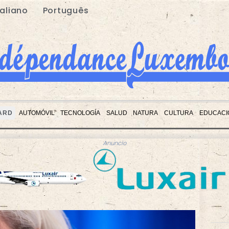
taliano
Português
ARD
AUTOMÓVIL
TECNOLOGÍA
SALUD
NATURA
CULTURA
EDUCACI
Anuncio