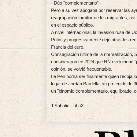
- Dúo "complementario" -
Pero a su vez abogaba por reservar las ay
reagrupación familiar de los migrantes, así 
en el espacio público.
A nivel internacional, la invasión rusa de U
Putin, y progresivamente dejó atrás los re
Francia del euro.
Consagración última de la normalización, 
consideraron en 2024 que RN evolucionó "po
opinión, se volvió frecuentable.
Le Pen podrá ser finalmente quien recoja l
lugar de Jordan Bardella, su protegido de
un "binomio complementario, equilibrado, co
T.Sabotic--LiLuX