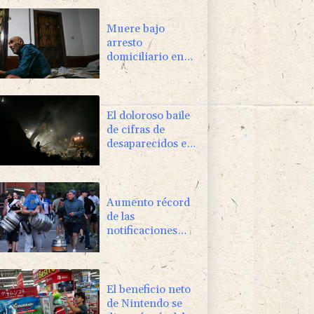
Muere bajo
arresto
domiciliario en
Venezuela un
preso político de
origen uruguayo
El doloroso baile
de cifras de
desaparecidos en
los sismos en
Venezuela
Aumento récord
de las
notificaciones
por
radicalización en
Reino Unido
El beneficio neto
de Nintendo se