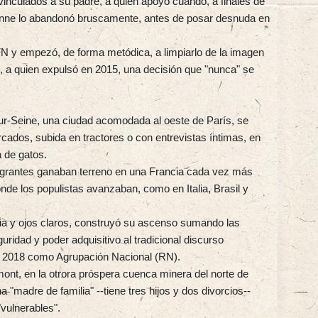
vinculados a su padre, a quien apoyó cuando, a finales de
lanne lo abandonó bruscamente, antes de posar desnuda en
 FN y empezó, de forma metódica, a limpiarlo de la imagen
, a quien expulsó en 2015, una decisión que "nunca" se
sur-Seine, una ciudad acomodada al oeste de París, se
rcados, subida en tractores o con entrevistas íntimas, en
 de gatos.
igrantes ganaban terreno en una Francia cada vez más
de los populistas avanzaban, como en Italia, Brasil y
ia y ojos claros, construyó su ascenso sumando las
ridad y poder adquisitivo al tradicional discurso
en 2018 como Agrupación Nacional (RN).
nt, en la otrora próspera cuenca minera del norte de
"madre de familia" --tiene tres hijos y dos divorcios--
vulnerables".