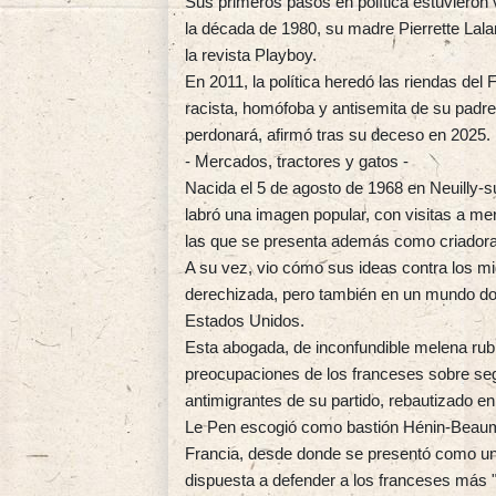
Sus primeros pasos en política estuvieron 
la década de 1980, su madre Pierrette La
la revista Playboy.
En 2011, la política heredó las riendas del
racista, homófoba y antisemita de su padre
perdonará, afirmó tras su deceso en 2025.
- Mercados, tractores y gatos -
Nacida el 5 de agosto de 1968 en Neuilly-
labró una imagen popular, con visitas a me
las que se presenta además como criadora
A su vez, vio cómo sus ideas contra los m
derechizada, pero también en un mundo don
Estados Unidos.
Esta abogada, de inconfundible melena rub
preocupaciones de los franceses sobre segu
antimigrantes de su partido, rebautizado 
Le Pen escogió como bastión Hénin-Beaumo
Francia, desde donde se presentó como una 
dispuesta a defender a los franceses más "