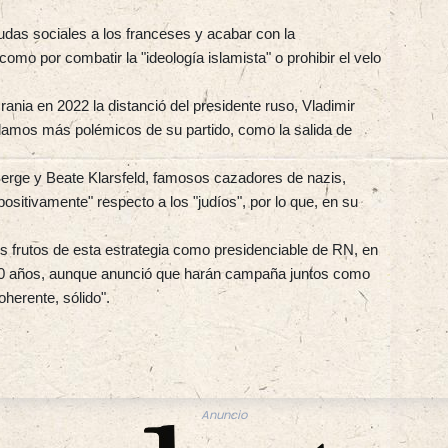
udas sociales a los franceses y acabar con la
como por combatir la "ideología islamista" o prohibir el velo
crania en 2022 la distanció del presidente ruso, Vladimir
clamos más polémicos de su partido, como la salida de
Serge y Beate Klarsfeld, famosos cazadores de nazis,
sitivamente" respecto a los "judíos", por lo que, en su
os frutos de esta estrategia como presidenciable de RN, en
 30 años, aunque anunció que harán campaña juntos como
herente, sólido".
Anuncio