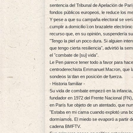
sentencia del Tribunal de Apelación de Pa
fondos públicos europeos, le reduce los mes
Y pese a que su campaña electoral se vería
cumplir a domicilio con brazalete electróni
recurso que, en su opinión, suspendería su
"Tengo la piel un poco dura. Si alguien inte
que tengo cierta resiliencia", advirtió la 
el "combate de [su] vida".
Le Pen parece tener todo a favor para hacer
centroderechista Emmanuel Macron, que la 
sondeos la dan en posición de fuerza.
- Historia familiar -
Su vida de combate empezó en la infancia, 
fundador en 1972 del Frente Nacional (FN),
en París fue objeto de un atentado, que nun
"Estaba en mi cama cuando explotó una bom
dormíamos. El miedo se evaporó a partir d
cadena BMFTV.