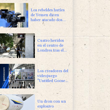
Los rebeldes hutíes
de Yemen dicen
haber atacado dos
petrolero sauditas
Cuatro heridos
en el centro de
Londres tras el
ataque de una
mujer con un
objeto punzante
Los creadores del
videojuego
"Untitled Goose
Game" buscan
repetir su éxito
con "Big Walk"
Un dron con un
explosivo