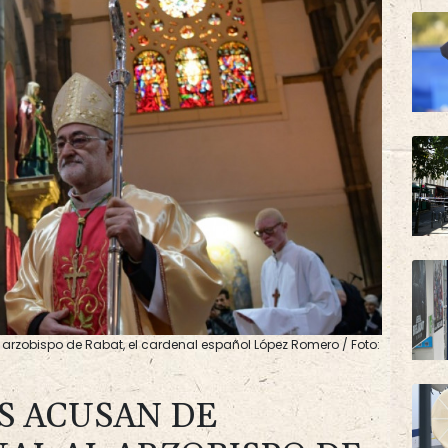
 arzobispo de Rabat, el cardenal español López Romero / Foto:
S ACUSAN DE