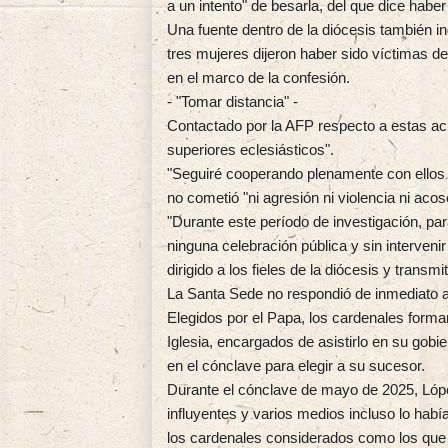
a un intento" de besarla, del que dice habe
Una fuente dentro de la diócesis también i
tres mujeres dijeron haber sido víctimas d
en el marco de la confesión.
- "Tomar distancia" -
Contactado por la AFP respecto a estas acu
superiores eclesiásticos".
"Seguiré cooperando plenamente con ellos en
no cometió "ni agresión ni violencia ni acos
"Durante este período de investigación, par
ninguna celebración pública y sin interveni
dirigido a los fieles de la diócesis y transmi
La Santa Sede no respondió de inmediato a 
Elegidos por el Papa, los cardenales forman 
Iglesia, encargados de asistirlo en su gob
en el cónclave para elegir a su sucesor.
Durante el cónclave de mayo de 2025, Lópe
influyentes y varios medios incluso lo hab
los cardenales considerados como los que 