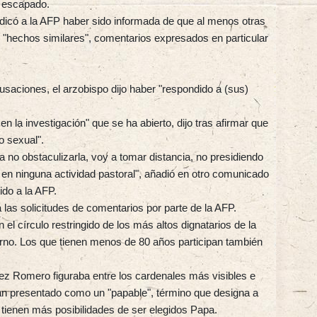
r escapado.
ndicó a la AFP haber sido informada de que al menos otras
e "hechos similares", comentarios expresados en particular
saciones, el arzobispo dijo haber "respondido a (sus)
 la investigación" que se ha abierto, dijo tras afirmar que
o sexual".
a no obstaculizarla, voy a tomar distancia, no presidiendo
r en ninguna actividad pastoral", añadió en otro comunicado
tido a la AFP.
las solicitudes de comentarios por parte de la AFP.
el círculo restringido de los más altos dignatarios de la
ierno. Los que tienen menos de 80 años participan también
z Romero figuraba entre los cardenales más visibles e
ían presentado como un "papable", término que designa a
tienen más posibilidades de ser elegidos Papa.