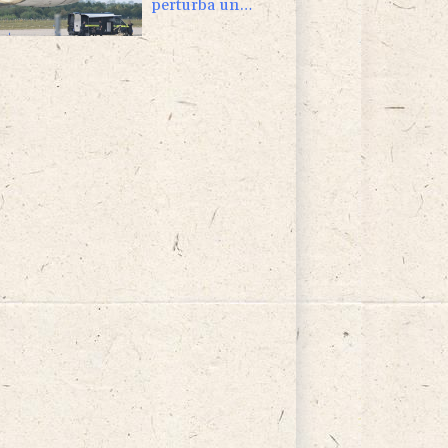
perturba un
aeropuerto en
Alemania clave
para envíos a
Ucrania