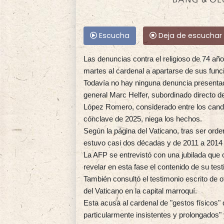
Escucha
Deja de escuchar
Las denuncias contra el religioso de 74 año
martes al cardenal a apartarse de sus func
Todavía no hay ninguna denuncia presentada
general Marc Helfer, subordinado directo 
López Romero, considerado entre los candi
cónclave de 2025, niega los hechos.
Según la página del Vaticano, tras ser ord
estuvo casi dos décadas y de 2011 a 2014 fu
La AFP se entrevistó con una jubilada que 
revelar en esta fase el contenido de su tes
También consultó el testimonio escrito de o
del Vaticano en la capital marroquí.
Esta acusa al cardenal de "gestos físicos" 
particularmente insistentes y prolongados" 