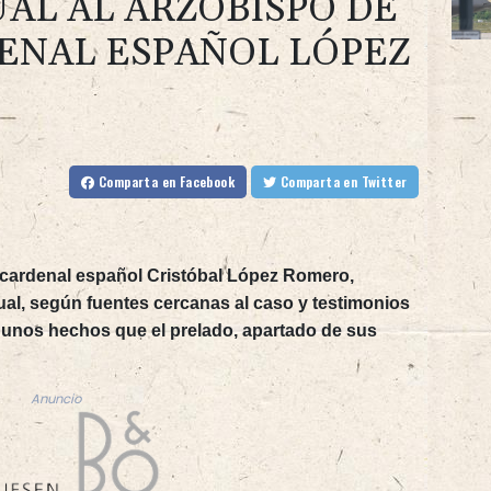
UAL AL ARZOBISPO DE
DENAL ESPAÑOL LÓPEZ
Comparta
en Facebook
Comparta
en Twitter
 cardenal español Cristóbal López Romero,
al, según fuentes cercanas al caso y testimonios
, unos hechos que el prelado, apartado de sus
Anuncio