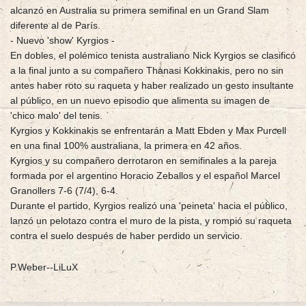
alcanzó en Australia su primera semifinal en un Grand Slam
diferente al de París.
- Nuevo 'show' Kyrgios -
En dobles, el polémico tenista australiano Nick Kyrgios se clasificó
a la final junto a su compañero Thanasi Kokkinakis, pero no sin
antes haber roto su raqueta y haber realizado un gesto insultante
al público, en un nuevo episodio que alimenta su imagen de
'chico malo' del tenis.
Kyrgios y Kokkinakis se enfrentarán a Matt Ebden y Max Purcell
en una final 100% australiana, la primera en 42 años.
Kyrgios y su compañero derrotaron en semifinales a la pareja
formada por el argentino Horacio Zeballos y el español Marcel
Granollers 7-6 (7/4), 6-4.
Durante el partido, Kyrgios realizó una 'peineta' hacia el público,
lanzó un pelotazo contra el muro de la pista, y rompió su raqueta
contra el suelo después de haber perdido un servicio.
P.Weber--LiLuX