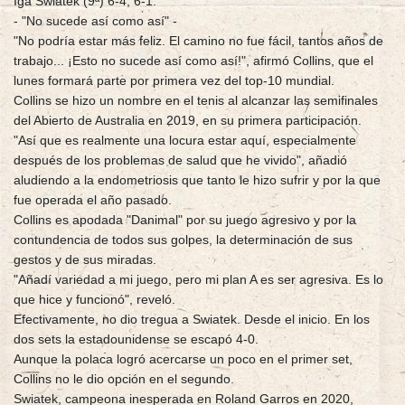
Iga Swiatek (9ª) 6-4, 6-1.
- "No sucede así como así" -
"No podría estar más feliz. El camino no fue fácil, tantos años de
trabajo... ¡Esto no sucede así como así!", afirmó Collins, que el
lunes formará parte por primera vez del top-10 mundial.
Collins se hizo un nombre en el tenis al alcanzar las semifinales
del Abierto de Australia en 2019, en su primera participación.
"Así que es realmente una locura estar aquí, especialmente
después de los problemas de salud que he vivido", añadió
aludiendo a la endometriosis que tanto le hizo sufrir y por la que
fue operada el año pasado.
Collins es apodada "Danimal" por su juego agresivo y por la
contundencia de todos sus golpes, la determinación de sus
gestos y de sus miradas.
"Añadí variedad a mi juego, pero mi plan A es ser agresiva. Es lo
que hice y funcionó", reveló.
Efectivamente, no dio tregua a Swiatek. Desde el inicio. En los
dos sets la estadounidense se escapó 4-0.
Aunque la polaca logró acercarse un poco en el primer set,
Collins no le dio opción en el segundo.
Swiatek, campeona inesperada en Roland Garros en 2020,