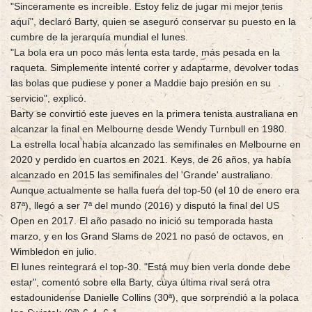
"Sinceramente es increíble. Estoy feliz de jugar mi mejor tenis
aquí", declaró Barty, quien se aseguró conservar su puesto en la
cumbre de la jerarquía mundial el lunes.
"La bola era un poco más lenta esta tarde, más pesada en la
raqueta. Simplemente intenté correr y adaptarme, devolver todas
las bolas que pudiese y poner a Maddie bajo presión en su
servicio", explicó.
Barty se convirtió este jueves en la primera tenista australiana en
alcanzar la final en Melbourne desde Wendy Turnbull en 1980.
La estrella local había alcanzado las semifinales en Melbourne en
2020 y perdido en cuartos en 2021. Keys, de 26 años, ya había
alcanzado en 2015 las semifinales del 'Grande' australiano.
Aunque actualmente se halla fuera del top-50 (el 10 de enero era
87ª), llegó a ser 7ª del mundo (2016) y disputó la final del US
Open en 2017. El año pasado no inició su temporada hasta
marzo, y en los Grand Slams de 2021 no pasó de octavos, en
Wimbledon en julio.
El lunes reintegrará el top-30. "Está muy bien verla donde debe
estar", comentó sobre ella Barty, cuya última rival será otra
estadounidense Danielle Collins (30ª), que sorprendió a la polaca