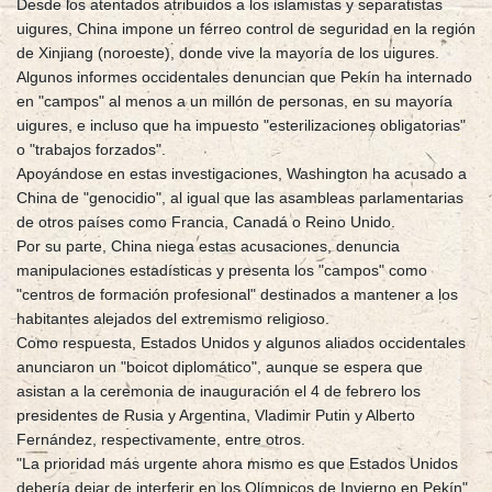
Desde los atentados atribuidos a los islamistas y separatistas
uigures, China impone un férreo control de seguridad en la región
de Xinjiang (noroeste), donde vive la mayoría de los uigures.
Algunos informes occidentales denuncian que Pekín ha internado
en "campos" al menos a un millón de personas, en su mayoría
uigures, e incluso que ha impuesto "esterilizaciones obligatorias"
o "trabajos forzados".
Apoyándose en estas investigaciones, Washington ha acusado a
China de "genocidio", al igual que las asambleas parlamentarias
de otros países como Francia, Canadá o Reino Unido.
Por su parte, China niega estas acusaciones, denuncia
manipulaciones estadísticas y presenta los "campos" como
"centros de formación profesional" destinados a mantener a los
habitantes alejados del extremismo religioso.
Como respuesta, Estados Unidos y algunos aliados occidentales
anunciaron un "boicot diplomático", aunque se espera que
asistan a la ceremonia de inauguración el 4 de febrero los
presidentes de Rusia y Argentina, Vladimir Putin y Alberto
Fernández, respectivamente, entre otros.
"La prioridad más urgente ahora mismo es que Estados Unidos
debería dejar de interferir en los Olímpicos de Invierno en Pekín",