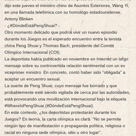
dijo este jueves el ministro chino de Asuntos Exteriores, Wang Yi,
en una llamada telefónica con su homológo estadounidense,
Antony Blinken
- ¿#DóndeEstáPengShuai? -
Otro momento delicado que podría vivir un nuevo episodio
durante los Juegos es el esperado encuentro entre la tenista
china Peng Shuai y Thomas Bach, presidente del Comité
Olímpico Internacional (COI).
La deportista había publicado en noviembre en Internet un largo
mensaje sobre su controvertida relación sentimental con un ex
viceprimer ministro. En concreto, contó haber sido "obligada" a
aceptar un encuentro sexual.
La suerte de Peng Shuai, cuyo mensaje fue borrado y que
probablemente esté siendo vigilada de cerca por las autoridades,
está provocando una movilización internacional bajo la etiqueta
#WhereIsPengShuai (#DóndeEstáPengShuai).
En este contexto, ¿los deportistas protestarán durante los
Juegos? En teoría, la carta olímpica es clara: "No se permite
ningún tipo de manifestación o propaganda política, religiosa o
racial en ninguna sede olímpica, sitio u otro lugar".