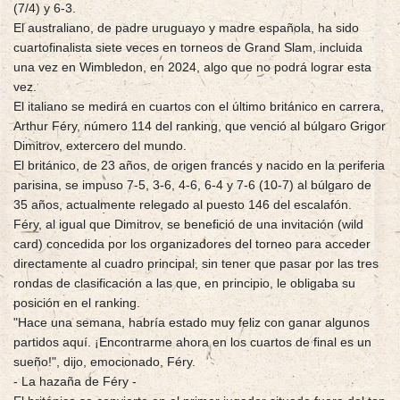
(7/4) y 6-3.
El australiano, de padre uruguayo y madre española, ha sido
cuartofinalista siete veces en torneos de Grand Slam, incluida
una vez en Wimbledon, en 2024, algo que no podrá lograr esta
vez.
El italiano se medirá en cuartos con el último británico en carrera,
Arthur Féry, número 114 del ranking, que venció al búlgaro Grigor
Dimitrov, extercero del mundo.
El británico, de 23 años, de origen francés y nacido en la periferia
parisina, se impuso 7-5, 3-6, 4-6, 6-4 y 7-6 (10-7) al búlgaro de
35 años, actualmente relegado al puesto 146 del escalafón.
Féry, al igual que Dimitrov, se benefició de una invitación (wild
card) concedida por los organizadores del torneo para acceder
directamente al cuadro principal, sin tener que pasar por las tres
rondas de clasificación a las que, en principio, le obligaba su
posición en el ranking.
"Hace una semana, habría estado muy feliz con ganar algunos
partidos aquí. ¡Encontrarme ahora en los cuartos de final es un
sueño!", dijo, emocionado, Féry.
- La hazaña de Féry -