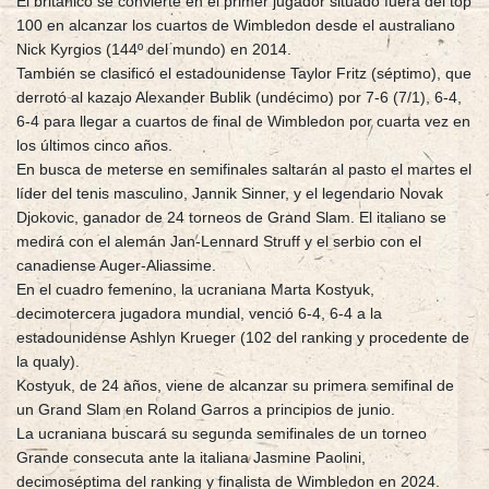
El británico se convierte en el primer jugador situado fuera del top
100 en alcanzar los cuartos de Wimbledon desde el australiano
Nick Kyrgios (144º del mundo) en 2014.
También se clasificó el estadounidense Taylor Fritz (séptimo), que
derrotó al kazajo Alexander Bublik (undécimo) por 7-6 (7/1), 6-4,
6-4 para llegar a cuartos de final de Wimbledon por cuarta vez en
los últimos cinco años.
En busca de meterse en semifinales saltarán al pasto el martes el
líder del tenis masculino, Jannik Sinner, y el legendario Novak
Djokovic, ganador de 24 torneos de Grand Slam. El italiano se
medirá con el alemán Jan-Lennard Struff y el serbio con el
canadiense Auger-Aliassime.
En el cuadro femenino, la ucraniana Marta Kostyuk,
decimotercera jugadora mundial, venció 6-4, 6-4 a la
estadounidense Ashlyn Krueger (102 del ranking y procedente de
la qualy).
Kostyuk, de 24 años, viene de alcanzar su primera semifinal de
un Grand Slam en Roland Garros a principios de junio.
La ucraniana buscará su segunda semifinales de un torneo
Grande consecuta ante la italiana Jasmine Paolini,
decimoséptima del ranking y finalista de Wimbledon en 2024.