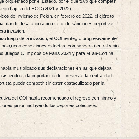
aje orquestado por el Estado, por el que tuvo que competir
luego bajo la del ROC (2021 y 2022).
cos de Invierno de Pekín, en febrero de 2022, el ejército
sia, dando desatando a una serie de sanciones deportivas
esa invasión.
ado luego de la invasión, el COI reintegró progresivamente
, bajo unas condiciones estrictas, con bandera neutral y sin
os Juegos Olímpicos de París 2024 y para Milán-Cortina
abía multiplicado sus declaraciones en las que dejaba
sistiendo en la importancia de "preservar la neutralidad
rtista pueda competir sin estar obstaculizado por la
cutiva del COI había recomendado el regreso con himno y
iones júnior, incluyendo los deportes colectivos.