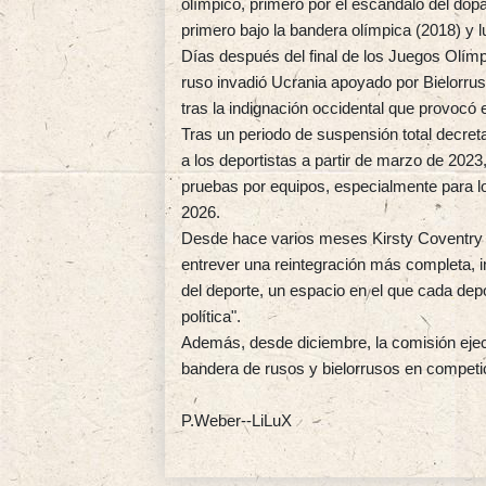
olímpico, primero por el escándalo del dop
primero bajo la bandera olímpica (2018) y 
Días después del final de los Juegos Olímpi
ruso invadió Ucrania apoyado por Bielorru
tras la indignación occidental que provocó 
Tras un periodo de suspensión total decret
a los deportistas a partir de marzo de 2023
pruebas por equipos, especialmente para l
2026.
Desde hace varios meses Kirsty Coventry h
entrever una reintegración más completa, in
del deporte, un espacio en el que cada depo
política".
Además, desde diciembre, la comisión eje
bandera de rusos y bielorrusos en competic
P.Weber--LiLuX