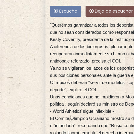
Escucha
Deja de escuchar
"Queremos garantizar a todos los deportista
que no sean considerados como responsable
Kirsty Coventry, presidenta de la institució
A diferencia de los bielorrusos, plenamen
recuperarán inmediatamente su himno ni b
antidopaje reforzado, precisa el COI.
Ya no se vigilarán los lazos de los deportist
sus posiciones personales ante la guerra e
Olímpicos deberán "servir de modelos" ca
deporte", explicó el COI.
Unas condiciones que no impidieron a Mosc
política", según declaró su ministro de Dep
- World Athletics sigue inflexible -
El Comité Olímpico Ucraniano mostró su di
e "infundada", recordando que "Rusia cont
violando flagrantemente el derecho internac