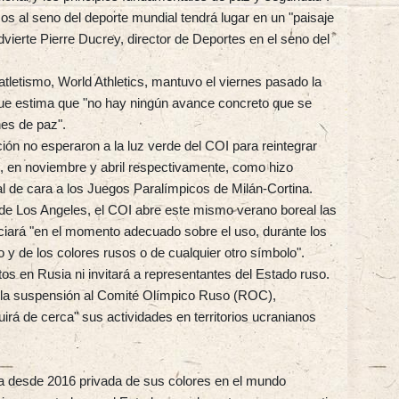
os al seno del deporte mundial tendrá lugar en un "paisaje
dvierte Pierre Ducrey, director de Deportes en el seno del
 atletismo, World Athletics, mantuvo el viernes pasado la
 que estima que "no hay ningún avance concreto que se
es de paz".
ación no esperaron a la luz verde del COI para reintegrar
, en noviembre y abril respectivamente, como hizo
l de cara a los Juegos Paralímpicos de Milán-Cortina.
de Los Angeles, el COI abre este mismo verano boreal las
nciará "en el momento adecuado sobre el uso, durante los
 y de los colores rusos o de cualquier otro símbolo".
s en Rusia ni invitará a representantes del Estado ruso.
al" la suspensión al Comité Olímpico Ruso (ROC),
irá de cerca" sus actividades en territorios ucranianos
va desde 2016 privada de sus colores en el mundo