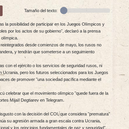
Tamaño del texto:
s la posibilidad de participar en los Juegos Olímpicos y
s por los actos de su gobierno", declaró a la prensa
n olímpica.
te reintegrados desde comienzos de mayo, los rusos no
andera, y tendrán que someterse a un seguimiento
as con el ejército o los servicios de seguridad rusos, ni
n Ucrania, pero los futuros seleccionados para los Juegos
paces de promover "una sociedad pacífica mediante el
ú celebrar que el movimiento olímpico "quede fuera de la
ortes Mijaïl Degtiarev en Telegram.
sgusto con la decisión del COI, que considera "prematura"
inúa su agresión armada a gran escala contra Ucrania,
ional y los principios fundamentales de paz y seguridad".