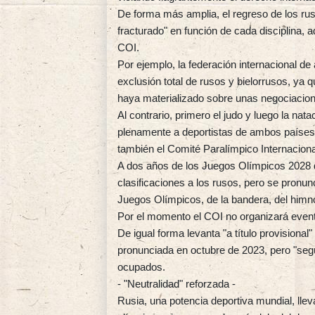
De forma más amplia, el regreso de los rus
fracturado" en función de cada disciplina, a
COI.
Por ejemplo, la federación internacional de
exclusión total de rusos y bielorrusos, ya
haya materializado sobre unas negociacion
Al contrario, primero el judo y luego la nat
plenamente a deportistas de ambos países
también el Comité Paralímpico Internaciona
A dos años de los Juegos Olímpicos 2028 
clasificaciones a los rusos, pero se pronu
Juegos Olímpicos, de la bandera, del himno
Por el momento el COI no organizará evento
De igual forma levanta "a título provision
pronunciada en octubre de 2023, pero "segu
ocupados.
- "Neutralidad" reforzada -
Rusia, una potencia deportiva mundial, lle