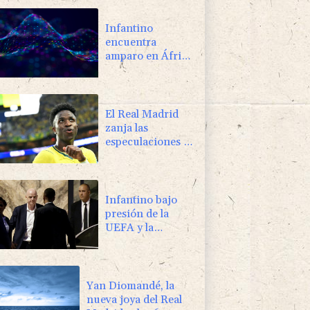
Infantino
encuentra
amparo en África
ante la presión de
la UEFA
El Real Madrid
zanja las
especulaciones y
renueva a
Vinícius hasta
2032
Infantino bajo
presión de la
UEFA y la
Conmebol
Yan Diomandé, la
nueva joya del Real