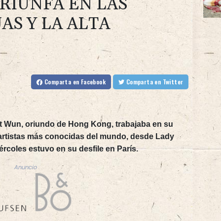
RIUNFA EN LAS
AS Y LA ALTA
Comparta
en Facebook
Comparta
en Twitter
t Wun, oriundo de Hong Kong, trabajaba en su
s artistas más conocidas del mundo, desde Lady
ércoles estuvo en su desfile en París.
Anuncio