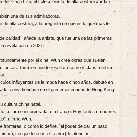
la del k-pop Lisa, el coleccionista de alta costura Jordan
mbién una de sus admiradoras.
n de alta costura, a la pregunta de qué es lo que más le
 de calidad", añade la artista, que fue una de las primeras
ión revelación en 2021.
profundamente por el cine, Wun crea obras que suelen
ultóricas. También puede resultar oscuro y claustrofóbico,
or.
írculos influyentes de la moda hace cinco años, debutó en
tado, convirtiéndose en el primer diseñador de Hong Kong
u cultura china natal.
u cultura e incorporarla a tu trabajo. Hay tantos creadores
do", afirma Wun.
e fronteras, o como lo define, "el poder de dar un paso
 mismo, sin que tú seas el centro [de atención].