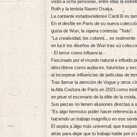
vistió a ocho personas, entre ellas la estrel
Roth y la tenista Naomi Osaka.
La cantante estadounidense Cardi B es ta
En el desfile en París de su nueva colecció
gusta de Wun, la rapera contesta: "Todo".
"La creatividad, los colores... es realmente
en lucir los diseños de Wun tras su colecc
- El terror como influencia -
Fascinado por el mundo natural e influido 
describirse como audaces, futuristas y esc
al incorporar influencias de películas de terr
Tras llamar la atención de Vogue y otros c
la Alta Costura de París en 2023 como invi
en pisar el escenario de la élite de la moda.
Sus piezas no tienen alusiones directas a s
"Es algo hermoso poder hacer referencia a t
haciendo un trabajo magnífico en ese senti
Él aspira a algo más universal, que traspas
atrás para dejar que tu trabajo hable por sí