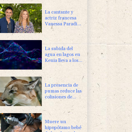
La cantante y
actriz francesa
Vanessa Paradis
se separa de su
esposo
La subida del
agua en lagos en
Kenia lleva a los
cocodrilos más
cerca de los
hogares
La presencia de
pumas reduce las
colisiones de
vehículos con
ciervos
Muere un
hipopótamo bebé