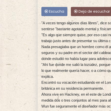
Escucha
Deja de escuchar
"A veces tengo algunos días libres", dice s
sentirse "bastante agotado mental y físic
"Es algo que siempre quise, por eso casi
trabajo justo antes de presentar su última 
Nada presagiaba que un hombre como él alc
seguros y su padre en el sector del cablea
donde estudió no había lugar para adolesc
"Ahí fue donde me salió la tozudez, porq
lo que realmente quería hacer, o a cómo q
explica.
Encontró su vocación estudiando en el Lond
británica en su residencia permanente.
Ahora vive en Hackney, en el este de Lond
medida dos o tres conjuntos al mes para al
Wun fue seguramente el diseñador más ocu