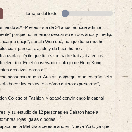
Tamaño del texto:
onriendo a AFP el estilista de 34 años, aunque admite
amente" porque no ha tenido descanso en dos años y medio.
 nunca me quejo", señala Wun que, aunque tiene mucho
colección, parece relajado y de buen humor.
anzaría el éxito que tiene: su madre trabajaba en los
do eléctrico. En el conservador colegio de Hong Kong
entes creativos como él.
ue me acosaban mucho. Aun así conseguí mantenerme fiel a
uería hacer las cosas, o a cómo quiero expresarme",
on College of Fashion, y acabó convirtiendo la capital
res, y su estudio de 12 personas en Dalston hace a
fombras rojas, galas o bodas.
pado en la Met Gala de este año en Nueva York, ya que