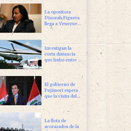
La opositora
Dinorah Figuera
llega a Venezuela
para el diálogo
con el gobierno
Investigan la
corta distancia
que hubo entre el
helicóptero de
Trump y un
avión comercial
El gobierno de
Fujimori espera
que la visita del
papa motive la
"reconciliación"
en Perú
La flota de
acorazados de la