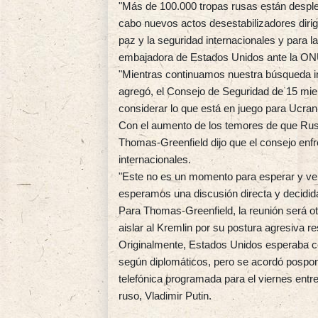
"Más de 100.000 tropas rusas están desple
cabo nuevos actos desestabilizadores diri
paz y la seguridad internacionales y para 
embajadora de Estados Unidos ante la ON
"Mientras continuamos nuestra búsqueda inc
agregó, el Consejo de Seguridad de 15 m
considerar lo que está en juego para Ucran
Con el aumento de los temores de que Rusia
Thomas-Greenfield dijo que el consejo enfre
internacionales.
"Este no es un momento para esperar y ver.
esperamos una discusión directa y decidida 
Para Thomas-Greenfield, la reunión será o
aislar al Kremlin por su postura agresiva r
Originalmente, Estados Unidos esperaba cel
según diplomáticos, pero se acordó pospone
telefónica programada para el viernes ent
ruso, Vladimir Putin.