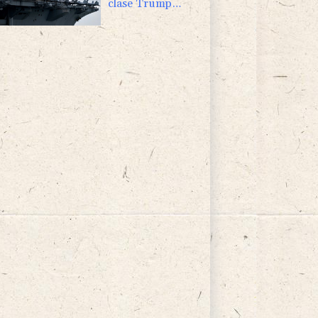
clase Trump
apunta a ser una
de las más
costosas de la
historia