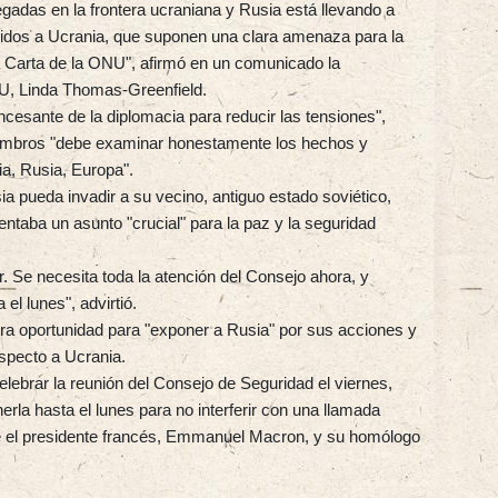
gadas en la frontera ucraniana y Rusia está llevando a
gidos a Ucrania, que suponen una clara amenaza para la
la Carta de la ONU", afirmó en un comunicado la
U, Linda Thomas-Greenfield.
esante de la diplomacia para reducir las tensiones",
iembros "debe examinar honestamente los hechos y
ia, Rusia, Europa".
 pueda invadir a su vecino, antiguo estado soviético,
ntaba un asunto "crucial" para la paz y la seguridad
 Se necesita toda la atención del Consejo ahora, y
el lunes", advirtió.
tra oportunidad para "exponer a Rusia" por sus acciones y
especto a Ucrania.
ebrar la reunión del Consejo de Seguridad el viernes,
rla hasta el lunes para no interferir con una llamada
re el presidente francés, Emmanuel Macron, y su homólogo