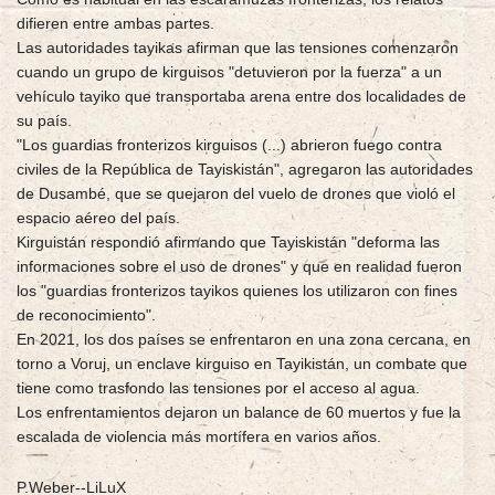
difieren entre ambas partes.
Las autoridades tayikas afirman que las tensiones comenzaron
cuando un grupo de kirguisos "detuvieron por la fuerza" a un
vehículo tayiko que transportaba arena entre dos localidades de
su país.
"Los guardias fronterizos kirguisos (...) abrieron fuego contra
civiles de la República de Tayiskistán", agregaron las autoridades
de Dusambé, que se quejaron del vuelo de drones que violó el
espacio aéreo del país.
Kirguistán respondió afirmando que Tayiskistán "deforma las
informaciones sobre el uso de drones" y que en realidad fueron
los "guardias fronterizos tayikos quienes los utilizaron con fines
de reconocimiento".
En 2021, los dos países se enfrentaron en una zona cercana, en
torno a Voruj, un enclave kirguiso en Tayikistán, un combate que
tiene como trasfondo las tensiones por el acceso al agua.
Los enfrentamientos dejaron un balance de 60 muertos y fue la
escalada de violencia más mortífera en varios años.
P.Weber--LiLuX