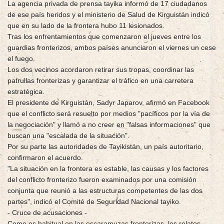
La agencia privada de prensa tayika informó de 17 ciudadanos
de ese país heridos y el ministerio de Salud de Kirguistán indicó
que en su lado de la frontera hubo 11 lesionados.
Tras los enfrentamientos que comenzaron el jueves entre los
guardias fronterizos, ambos países anunciaron el viernes un cese
el fuego.
Los dos vecinos acordaron retirar sus tropas, coordinar las
patrullas fronterizas y garantizar el tráfico en una carretera
estratégica.
El presidente de Kirguistán, Sadyr Japarov, afirmó en Facebook
que el conflicto será resuelto por medios "pacíficos por la vía de
la negociación" y llamó a no creer en "falsas informaciones" que
buscan una "escalada de la situación".
Por su parte las autoridades de Tayikistán, un país autoritario,
confirmaron el acuerdo.
"La situación en la frontera es estable, las causas y los factores
del conflicto fronterizo fueron examinados por una comisión
conjunta que reunió a las estructuras competentes de las dos
partes", indicó el Comité de Seguridad Nacional tayiko.
- Cruce de acusaciones -
Como es habitual en las escaramuzas fronterizas, los relatos