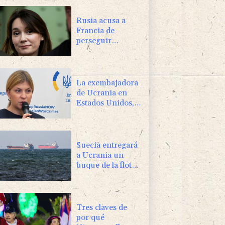
Rusia acusa a
Francia de
perseguir
políticamente a la
periodista Xenia
Fedorova
La exembajadora
de Ucrania en
Estados Unidos,
sospechosa de
corrupción
Suecia entregará
a Ucrania un
buque de la flota
fantasma rusa
Tres claves de
por qué