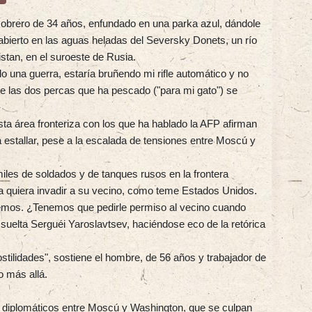
obrero de 34 años, enfundado en una parka azul, dándole
abierto en las aguas heladas del Seversky Donets, un río
istan, en el suroeste de Rusia.
 una guerra, estaría bruñendo mi rifle automático y no
e las dos percas que ha pescado ("para mi gato") se
sta área fronteriza con los que ha hablado la AFP afirman
 estallar, pese a la escalada de tensiones entre Moscú y
iles de soldados y de tanques rusos en la frontera
ia quiera invadir a su vecino, como teme Estados Unidos.
remos. ¿Tenemos que pedirle permiso al vecino cuando
suelta Serguéi Yaroslavtsev, haciéndose eco de la retórica
stilidades", sostiene el hombre, de 56 años y trabajador de
o más allá.
s diplomáticos entre Moscú y Washington, que se culpan