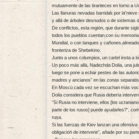
mutuamente de las tiranteces en torno a Ucr
Las llanuras nevadas barridas por la nieve
y allá de árboles desnudos o de sistemas 
De conflictos, esta región, que durante sigl
todos los pueblos cuentan con su memoria
Mundial, o con tanques y cañones alineado
fronteriza de Shebekino.
Junto a unos columpios, un cartel insta a l
Un poco más allá, Nadezhda Dolia, una jubi
luego se pone a echar pestes de las autori
madres y ancianos" en las zonas separatis
En Moscú cada vez se escuchan más voces 
Dolia considera que Rusia debería interven
"Si Rusia no interviene, ellos [los ucranian
parte de los rusos] puede ayudarles?", com
rusa.
Si las fuerzas de Kiev lanzan una ofensiva
obligación de intervenir", añade por su par