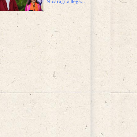
Nicaragua llega al
extremo de
anular las
elecciones