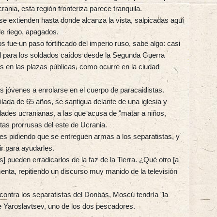
ania, esta región fronteriza parece tranquila.
 se extienden hasta donde alcanza la vista, salpicadas aquí
de riego, apagados.
os fue un paso fortificado del imperio ruso, sabe algo: casi
l para los soldados caídos desde la Segunda Guerra
s en las plazas públicas, como ocurre en la ciudad
os jóvenes a enrolarse en el cuerpo de paracaidistas.
lada de 65 años, se santigua delante de una iglesia y
dades ucranianas, a las que acusa de "matar a niños,
tas prorrusas del este de Ucrania.
pidiendo que se entreguen armas a los separatistas, y
ir para ayudarles.
os] pueden erradicarlos de la faz de la Tierra. ¿Qué otro [a
enta, repitiendo un discurso muy manido de la televisión
 contra los separatistas del Donbás, Moscú tendría "la
te Yaroslavtsev, uno de los dos pescadores.