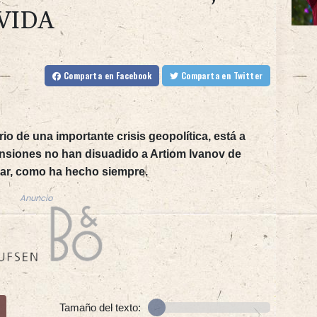
VIDA
Comparta
en Facebook
Comparta
en Twitter
io de una importante crisis geopolítica, está a
ensiones no han disuadido a Artiom Ivanov de
car, como ha hecho siempre.
Anuncio
Tamaño del texto: