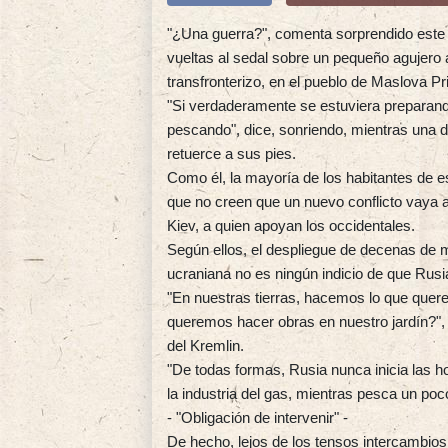
"¿Una guerra?", comenta sorprendido este 
vueltas al sedal sobre un pequeño agujero 
transfronterizo, en el pueblo de Maslova Pr
"Si verdaderamente se estuviera preparando
pescando", dice, sonriendo, mientras una d
retuerce a sus pies.
Como él, la mayoría de los habitantes de e
que no creen que un nuevo conflicto vaya a
Kiev, a quien apoyan los occidentales.
Según ellos, el despliegue de decenas de m
ucraniana no es ningún indicio de que Rus
"En nuestras tierras, hacemos lo que que
queremos hacer obras en nuestro jardín?", 
del Kremlin.
"De todas formas, Rusia nunca inicia las ho
la industria del gas, mientras pesca un poc
- "Obligación de intervenir" -
De hecho, lejos de los tensos intercambio