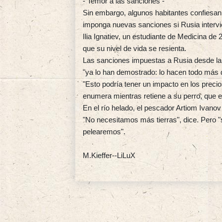
- Temor a las sanciones -
Sin embargo, algunos habitantes confiesan
imponga nuevas sanciones si Rusia intervi
Ilia Ignatiev, un estudiante de Medicina de
que su nivel de vida se resienta.
Las sanciones impuestas a Rusia desde la 
"ya lo han demostrado: lo hacen todo más dif
"Esto podría tener un impacto en los precios
enumera mientras retiene a su perro, que es
En el río helado, el pescador Artiom Ivano
"No necesitamos más tierras", dice. Pero "s
pelearemos".
M.Kieffer--LiLuX