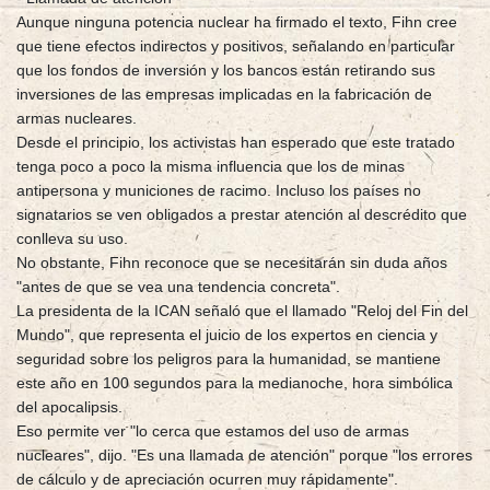
Aunque ninguna potencia nuclear ha firmado el texto, Fihn cree
que tiene efectos indirectos y positivos, señalando en particular
que los fondos de inversión y los bancos están retirando sus
inversiones de las empresas implicadas en la fabricación de
armas nucleares.
Desde el principio, los activistas han esperado que este tratado
tenga poco a poco la misma influencia que los de minas
antipersona y municiones de racimo. Incluso los países no
signatarios se ven obligados a prestar atención al descrédito que
conlleva su uso.
No obstante, Fihn reconoce que se necesitarán sin duda años
"antes de que se vea una tendencia concreta".
La presidenta de la ICAN señaló que el llamado "Reloj del Fin del
Mundo", que representa el juicio de los expertos en ciencia y
seguridad sobre los peligros para la humanidad, se mantiene
este año en 100 segundos para la medianoche, hora simbólica
del apocalipsis.
Eso permite ver "lo cerca que estamos del uso de armas
nucleares", dijo. "Es una llamada de atención" porque "los errores
de cálculo y de apreciación ocurren muy rápidamente".