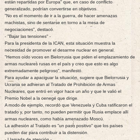
están repartidas por Europa" que, en caso de conflicto
generalizado, podrían convertirse en objetivos.
"No es el momento de ir a la guerra, de hacer amenazas
machistas, sino de sentarse en torno a la mesa de
negociaciones", destacó.
- "Bajar las tensiones" -
Para la presidenta de la ICAN, esta situación muestra la
necesidad de promover el desarme nuclear en general.
"Hemos oído voces en Bielorrusia que piden el emplazamiento de
armas nucleares rusas en el país y creo que esto es algo
extremadamente peligroso", manifestó.
Para ayudar a apaciguar la situación, sugiere que Bielorrusia y
Ucrania se adhieran al Tratado de Prohibición de Armas
Nucleares, que entró en vigor hace un año y que le valió el
Premio Nobel a la oenegé que dirige.
A modo de ejemplo, recordó que Venezuela y Cuba ratificaron el
tratado y, por tanto, no pueden permitir que Rusia emplace allí
armas nucleares, como había amenazado Moscú.
La adhesión al Tratado es "un paso positivo" que los países
pueden dar para contribuir a la distensión.
- Llamada de atención -