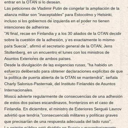
entrar en la OTAN si lo desean.
Las peticiones de Vladimir Putin de congelar la ampliación de la
alianza militar son "inaceptables" para Estocolmo y Helsinki,
incluso si los gobiernos de izquierda en el poder no tienen
intenciones de adherirse.
"Al final, recae en Finlandia y a los 30 aliados de la OTAN decidir
sobre la cuestión de la adhesión, y es exactamente lo mismo
para Suecia", afirmó el secretario general de la OTAN, Jens
Stoltenberg, en un encuentro el lunes con los ministros de
Asuntos Exteriores de ambos países.
Desde la divulgación de las exigencias rusas, "ha habido un
esfuerzo deliberado para obtener declaraciones explícitas de que
la política de puerta abierta de la OTAN se mantendrá", señala
Charly Salonius-Pasternak, del Instituto Finlandés de Asuntos
Internacionales.
Moscú advierte regularmente de consecuencias de una adhesión
de estos dos países escandinavos, fronterizos en el caso de
Finlandia. En diciembre, el ministro de Exteriores Serguéi Lavrov
advirtió que tendría "consecuencias militares y políticas graves
que precisarían de una respuesta adecuada del lado ruso".
La opinión pública está dividida en Suecia y mayoritariamente