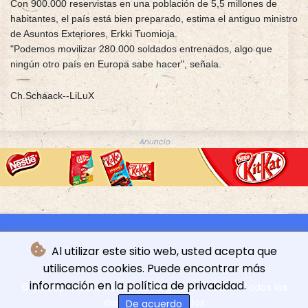
Con 900.000 reservistas en una población de 5,5 millones de
habitantes, el país está bien preparado, estima el antiguo ministro
de Asuntos Exteriores, Erkki Tuomioja.
"Podemos movilizar 280.000 soldados entrenados, algo que
ningún otro país en Europa sabe hacer", señala.
Ch.Schaack--LiLuX
Anuncio
Al utilizar este sitio web, usted acepta que
utilicemos cookies. Puede encontrar más
información en la política de privacidad.
© L'indépendance Luxembourgeoise - 2026 - Todos los
derechos reservados
De acuerdo