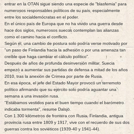
entrar en la OTAN sigue siendo una especie de "blasfemia" para
numerosos responsables políticos de su país, especialmente
entre los socialdemócratas en el poder.
En el único país de Europa que no ha vivido una guerra desde
hace dos siglos, numerosos suecos contemplan las alianzas
como el camino hacia el conflicto.
Según él, una cambio de postura solo podría verse motivado por
"un paso de Finlandia hacia la adhesión o por una amenaza tan
creíble que haga cambiar el cálculo político".
Después de años de profunda desinversión militar, Suecia
empezó a aumentar sus partidas de defensa a mitad de los años
2010, tras la anexión de Crimea por parte de Rusia.
En esa época, el jefe del Estado Mayor provocó un terremoto
político afirmando que su ejército solo podría aguantar una
semana a una invasión rusa.
"Estábamos vestidos para el buen tiempo cuando el barómetro
indicaba tormenta", resume Dalsjö.
Con 1.300 kilómetros de frontera con Rusia, Finlandia, antigua
provincia rusa entre 1809 y 1917, vive con el recuerdo de sus dos
guerras contra los soviéticos (1939-40 y 1941-44).