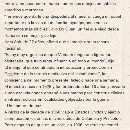
Entre la muchedumbre, había numerosos monjes en hábitos
amarillos y marrones.
"Tenemos que darle una despedida al maestro. Juega un papel
importante en la vida de mi familia, ayudándonos en los
momentos más difíciles", dijo Do Quan, un fiel que viajó desde
Hanói con su mujer y su hijo.
Nam Anh, de 22 años, afirmó que el monje era un tesoro
nacional.
"Estoy muy orgulloso de que Vietnam tenga una figura tan
destacada, que tuvo tanta influencia en todo el mundo", dijo.
El monje, al que se atribuía la introducción y promoción en
Occidente de la terapia meditativa del "mindfulness", la
consciencia del momento presente, falleció hace una semana.
El maestro nació en 1926 y fue ordenado a los 16 años y enviado
a una escuela donde entrenó a voluntarios para construir clínicas
e infraestructuras en localidades golpeadas por la guerra.
- Un hombre de paz -
A inicios de la década de 1960 viajó a Estados Unidos y ejerció
como académico en las universidades de Columbia y Princeton.
Pero después de que en un viaje, en 1966, se reuniera con el