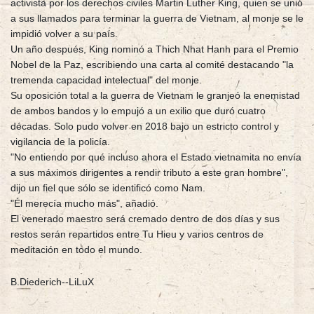
activista por los derechos civiles Martin Luther King, quien se unió
a sus llamados para terminar la guerra de Vietnam, al monje se le
impidió volver a su país.
Un año después, King nominó a Thich Nhat Hanh para el Premio
Nobel de la Paz, escribiendo una carta al comité destacando "la
tremenda capacidad intelectual" del monje.
Su oposición total a la guerra de Vietnam le granjeó la enemistad
de ambos bandos y lo empujó a un exilio que duró cuatro
décadas. Solo pudo volver en 2018 bajo un estricto control y
vigilancia de la policía.
"No entiendo por qué incluso ahora el Estado vietnamita no envía
a sus máximos dirigentes a rendir tributo a este gran hombre",
dijo un fiel que sólo se identificó como Nam.
"Él merecía mucho más", añadió.
El venerado maestro será cremado dentro de dos días y sus
restos serán repartidos entre Tu Hieu y varios centros de
meditación en todo el mundo.
B.Diederich--LiLuX