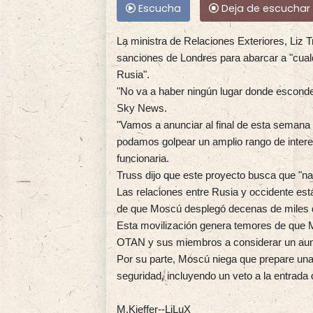
Escucha
Deja de escuchar
La ministra de Relaciones Exteriores, Liz T
sanciones de Londres para abarcar a "cualq
Rusia".
"No va a haber ningún lugar donde esconder
Sky News.
"Vamos a anunciar al final de esta semana 
podamos golpear un amplio rango de interes
funcionaria.
Truss dijo que este proyecto busca que "n
Las relaciones entre Rusia y occidente est
de que Moscú desplegó decenas de miles de
Esta movilización genera temores de que M
OTAN y sus miembros a considerar un aume
Por su parte, Moscú niega que prepare una 
seguridad, incluyendo un veto a la entrada
M.Kieffer--LiLuX