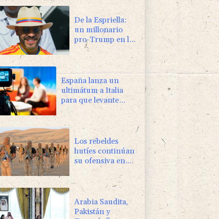
De la Espriella:
un millonario
pro-Trump en la
presidencia de
Colombia
España lanza un
ultimátum a Italia
para que levante
controles fronterizos
Los rebeldes
hutíes continúan
su ofensiva en
Yemen con
ataques en una
región petrolera
Arabia Saudita,
Pakistán y