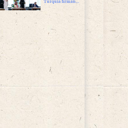
Turquía firman
un pacto de
defensa en medio
de la tensión con
Irán