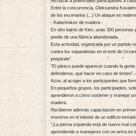
rechazar a potenciales participantes a caus
Entre la concurrencia, Oleksandra Kovalenk
de los escenarios (...) Un ataque es realme
- Kalashnikov de madera -
En otro barrio de Kiev, unas 300 personas p
predio de una fábrica abandonada.
Esta actividad, organizada por un partido 
contra los separatistas en el este de Ucra
prepárate".
"El pánico puede aparecer cuando la gente
defenderse, qué hacer en caso de tiroteo"
Azov, al acoger a los participantes que for
En pequeños grupos, los participantes, sob
aprendieron a cómo sostener y manejar un a
madera.
Recibieron además capacitación en primeros
moverse en el interior de un edificio tomad
"¡La pierna izquierda está de nuevo mal col
aprendiendo a manejarse con un arma en 