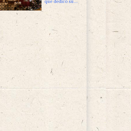
que dedicó su
vida a rescatar a
los muertos