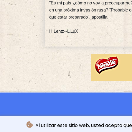
"Es mi país ¿cómo no voy a preocuparme?",
en una próxima invasión rusa? "Probable o 
que estar preparado", apostilla.
H.Lentz--LiLuX
© L'ind
Al utilizar este sitio web, usted acepta q