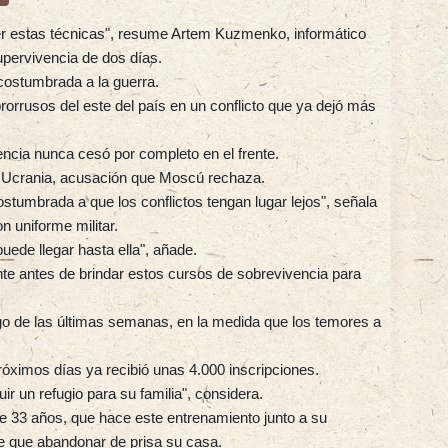
er estas técnicas", resume Artem Kuzmenko, informático
upervivencia de dos días.
acostumbrada a la guerra.
rorrusos del este del país en un conflicto que ya dejó más
encia nunca cesó por completo en el frente.
r Ucrania, acusación que Moscú rechaza.
stumbrada a que los conflictos tengan lugar lejos", señala
n uniforme militar.
uede llegar hasta ella", añade.
nte antes de brindar estos cursos de sobrevivencia para
go de las últimas semanas, en la medida que los temores a
róximos días ya recibió unas 4.000 inscripciones.
r un refugio para su familia", considera.
e 33 años, que hace este entrenamiento junto a su
ne que abandonar de prisa su casa.