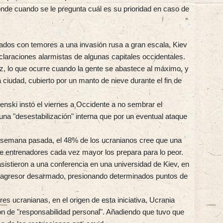
ponde cuando se le pregunta cuál es su prioridad en caso de
ados con temores a una invasión rusa a gran escala, Kiev
laraciones alarmistas de algunas capitales occidentales.
, lo que ocurre cuando la gente se abastece al máximo, y
ciudad, cubierto por un manto de nieve durante el fin de
elenski instó el viernes a Occidente a no sembrar el
una "desestabilización" interna que por un eventual ataque
a semana pasada, el 48% de los ucranianos cree que una
de entrenadores cada vez mayor los prepara para lo peor.
istieron a una conferencia en una universidad de Kiev, en
un agresor desarmado, presionando determinados puntos de
es ucranianas, en el origen de esta iniciativa, Ucrania
ón de "responsabilidad personal". Añadiendo que tuvo que