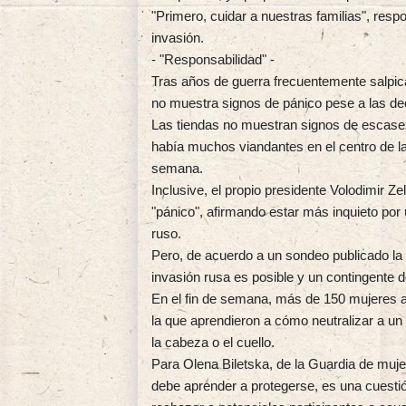
"Primero, cuidar a nuestras familias", res
invasión.
- "Responsabilidad" -
Tras años de guerra frecuentemente salpic
no muestra signos de pánico pese a las dec
Las tiendas no muestran signos de escasez
había muchos viandantes en el centro de la 
semana.
Inclusive, el propio presidente Volodimir Z
"pánico", afirmando estar más inquieto por 
ruso.
Pero, de acuerdo a un sondeo publicado l
invasión rusa es posible y un contingente 
En el fin de semana, más de 150 mujeres as
la que aprendieron a cómo neutralizar a 
la cabeza o el cuello.
Para Olena Biletska, de la Guardia de mujer
debe aprender a protegerse, es una cuesti