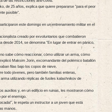
a de las restricciones anti-covid.
o, de 25 años, explica que quiere prepararse "para el peor
nte posible".
articiparon este domingo en un entrenamiento militar en el
nacionalista creado por exvoluntarios que combatieron
nia desde 2014, se denomina "En lugar de entrar en pánico,
 no sabe cómo reaccionar, cómo utilizar un arma, cómo
, explicó Maksim Jorin, excomandante del polémico batallón
maban filas bajo los copos de nieve.
re todo jóvenes, pero también familias enteras,
rma utilizando réplicas de fusiles kalashnikov de
 auxilios y, en un edificio en ruinas, les mostraron cómo
o por el enemigo.
ocada!", le espeta un instructor a un joven que está
las manos.