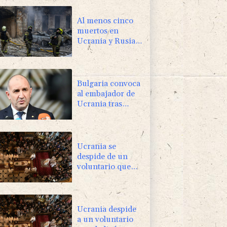
Al menos cinco
muertos en
Ucrania y Rusia
tras nueva ola de
ataques cruzados
Bulgaria convoca
al embajador de
Ucrania tras
explosión de un
dron en su
territorio
Ucrania se
despide de un
voluntario que
dedicó su vida a
rescatar a los
muertos
Ucrania despide
a un voluntario