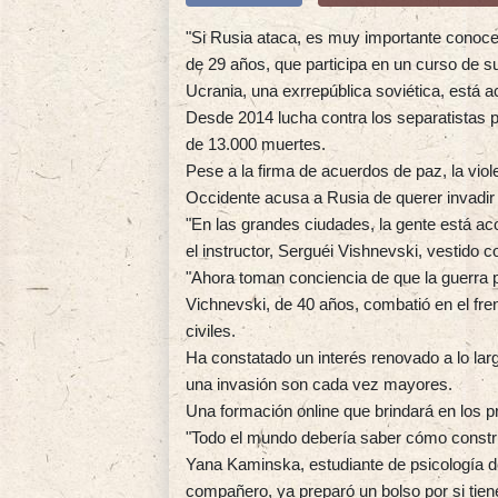
"Si Rusia ataca, es muy importante conoc
de 29 años, que participa en un curso de s
Ucrania, una exrrepública soviética, está 
Desde 2014 lucha contra los separatistas p
de 13.000 muertes.
Pese a la firma de acuerdos de paz, la viol
Occidente acusa a Rusia de querer invadi
"En las grandes ciudades, la gente está aco
el instructor, Serguéi Vishnevski, vestido co
"Ahora toman conciencia de que la guerra p
Vichnevski, de 40 años, combatió en el fre
civiles.
Ha constatado un interés renovado a lo lar
una invasión son cada vez mayores.
Una formación online que brindará en los p
"Todo el mundo debería saber cómo construi
Yana Kaminska, estudiante de psicología d
compañero, ya preparó un bolso por si tie