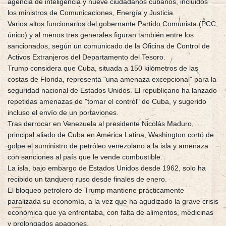
agencia de inteligencia y nueve ciudadanos cubanos, incluidos
los ministros de Comunicaciones, Energía y Justicia.
Varios altos funcionarios del gobernante Partido Comunista (PCC,
único) y al menos tres generales figuran también entre los
sancionados, según un comunicado de la Oficina de Control de
Activos Extranjeros del Departamento del Tesoro.
Trump considera que Cuba, situada a 150 kilómetros de las
costas de Florida, representa "una amenaza excepcional" para la
seguridad nacional de Estados Unidos. El republicano ha lanzado
repetidas amenazas de "tomar el control" de Cuba, y sugerido
incluso el envío de un portaviones.
Tras derrocar en Venezuela al presidente Nicolás Maduro,
principal aliado de Cuba en América Latina, Washington cortó de
golpe el suministro de petróleo venezolano a la isla y amenaza
con sanciones al país que le vende combustible.
La isla, bajo embargo de Estados Unidos desde 1962, solo ha
recibido un tanquero ruso desde finales de enero.
El bloqueo petrolero de Trump mantiene prácticamente
paralizada su economía, a la vez que ha agudizado la grave crisis
económica que ya enfrentaba, con falta de alimentos, medicinas
y prolongados apagones.