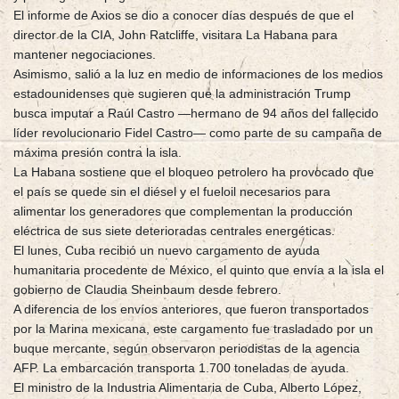
El informe de Axios se dio a conocer días después de que el
director de la CIA, John Ratcliffe, visitara La Habana para
mantener negociaciones.
Asimismo, salió a la luz en medio de informaciones de los medios
estadounidenses que sugieren que la administración Trump
busca imputar a Raúl Castro —hermano de 94 años del fallecido
líder revolucionario Fidel Castro— como parte de su campaña de
máxima presión contra la isla.
La Habana sostiene que el bloqueo petrolero ha provocado que
el país se quede sin el diésel y el fueloil necesarios para
alimentar los generadores que complementan la producción
eléctrica de sus siete deterioradas centrales energéticas.
El lunes, Cuba recibió un nuevo cargamento de ayuda
humanitaria procedente de México, el quinto que envía a la isla el
gobierno de Claudia Sheinbaum desde febrero.
A diferencia de los envíos anteriores, que fueron transportados
por la Marina mexicana, este cargamento fue trasladado por un
buque mercante, según observaron periodistas de la agencia
AFP. La embarcación transporta 1.700 toneladas de ayuda.
El ministro de la Industria Alimentaria de Cuba, Alberto López,