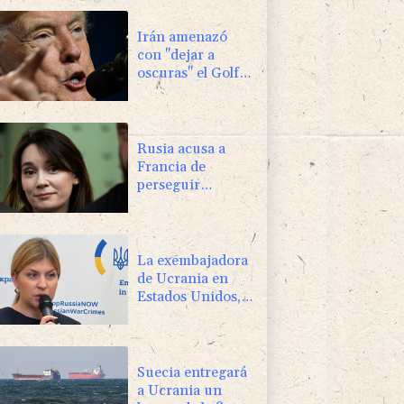
Irán amenazó
con "dejar a
oscuras" el Golfo
en caso de
ataques de EEUU
Rusia acusa a
Francia de
perseguir
políticamente a la
periodista Xenia
Fedorova
La exembajadora
de Ucrania en
Estados Unidos,
sospechosa de
corrupción
Suecia entregará
a Ucrania un