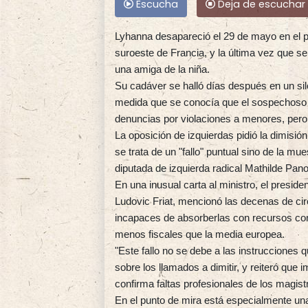
Escucha
Deja de escuchar
Lyhanna desapareció el 29 de mayo en el p
suroeste de Francia, y la última vez que se
una amiga de la niña.
Su cadáver se halló días después en un si
medida que se conocía que el sospechoso 
denuncias por violaciones a menores, per
La oposición de izquierdas pidió la dimisió
se trata de un "fallo" puntual sino de la mu
diputada de izquierda radical Mathilde Pano
En una inusual carta al ministro, el preside
Ludovic Friat, mencionó las decenas de cir
incapaces de absorberlas con recursos co
menos fiscales que la media europea.
"Este fallo no se debe a las instrucciones 
sobre los llamados a dimitir, y reiteró que 
confirma faltas profesionales de los magist
En el punto de mira está especialmente un