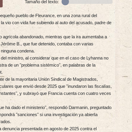
Tamaño del texto:
equeño pueblo de Fleurance, en una zona rural del
 la vio con vida fue subiendo al auto del acusado, padre de
lo agrícola abandonado, mientras que la ira aumentaba a
Jérôme B., que fue detenido, contaba con varias
o ninguna condena.
n del ministro, al considerar que en el caso de Lyhanna no
estra de un "problema sistémico", en palabras de la
t.
nte de la mayoritaria Unión Sindical de Magistrados,
culares que envió desde 2025 que "inundaron las fiscalías,
nstantes", y subrayó que Francia cuenta con cuatro veces
que ha dado el ministerio", respondió Darmanin, preguntado
impondrá "sanciones" si una investigación ya abierta
rados.
a denuncia presentada en agosto de 2025 contra el