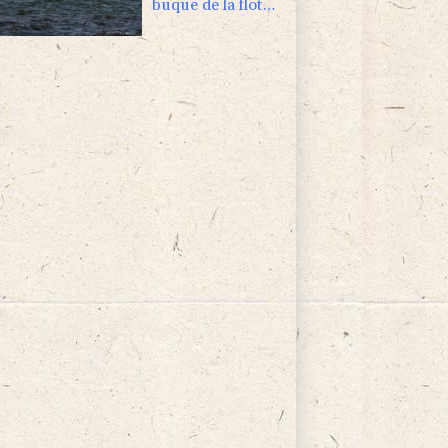
buque de la flota
fantasma rusa