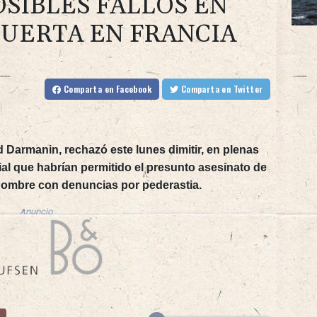
OSIBLES FALLOS EN
MUERTA EN FRANCIA
Comparta
en Facebook
Comparta
en Twitter
ld Darmanin, rechazó este lunes dimitir, en plenas
cial que habrían permitido el presunto asesinato de
hombre con denuncias por pederastia.
Anuncio