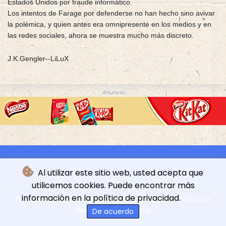
Estados Unidos por fraude informático.
Los intentos de Farage por defenderse no han hecho sino avivar
la polémica, y quien antes era omnipresente en los medios y en
las redes sociales, ahora se muestra mucho más discreto.
J.K.Gengler--LiLuX
Anuncio
Al utilizar este sitio web, usted acepta que
utilicemos cookies. Puede encontrar más
información en la política de privacidad.
© L'indépendance Luxembourgeoise - 2026 - Todos los
derechos reservados
De acuerdo