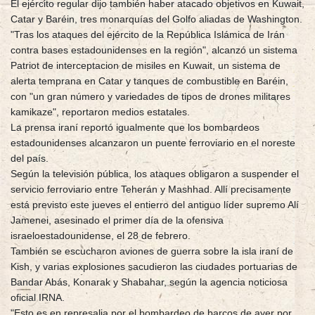
El ejército regular dijo también haber atacado objetivos en Kuwait,
Catar y Baréin, tres monarquías del Golfo aliadas de Washington.
"Tras los ataques del ejército de la República Islámica de Irán
contra bases estadounidenses en la región", alcanzó un sistema
Patriot de interceptacion de misiles en Kuwait, un sistema de
alerta temprana en Catar y tanques de combustible en Baréin,
con "un gran número y variedades de tipos de drones militares
kamikaze", reportaron medios estatales.
La prensa iraní reportó igualmente que los bombardeos
estadounidenses alcanzaron un puente ferroviario en el noreste
del país.
Según la televisión pública, los ataques obligaron a suspender el
servicio ferroviario entre Teherán y Mashhad. Allí precisamente
está previsto este jueves el entierro del antiguo líder supremo Alí
Jamenei, asesinado el primer día de la ofensiva
israeloestadounidense, el 28 de febrero.
También se escucharon aviones de guerra sobre la isla iraní de
Kish, y varias explosiones sacudieron las ciudades portuarias de
Bandar Abás, Konarak y Shabahar, según la agencia noticiosa
oficial IRNA.
"Esto es en represalia por el bombardeo de barcos de ayer por