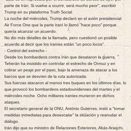
parte de Irán. Si vuelve a ocurrir, será mucho peor", escribió
Trump en su plataforma Truth Social.
La noche del miércoles, Trump declaró en el avión presidencial
Air Force One que la parte iraní lo llamó "hace poco" porque
quería alcanzar un acuerdo.
No dio más detalles de la llamada, pero cuestionó un posible
acuerdo al decir que los iraníes están "un poco locos".
- Control del estrecho -
Desde los bombardeos contra Irán que desataron la guerra,
Teherán ha insistido en controlar el estrecho de Ormuz y en
cobrar un peaje por el paso, bajo la amenaza de atacar a los
barcos que se desvíen de la ruta autorizada.
Sus fuerzas atacaron al menos tres buques en los últimos días, lo
que provocó los bombardeos estadounidenses del martes y el
miércoles noche. Ocho militares iraníes murieron en dichos
ataques.
El secretario general de la ONU, António Guterres, instó a "tomar
medidas inmediatas para desescalar" la situación y reanudar el
diálogo.
Irán dijo que su ministro de Relaciones Exteriores, Abás Araqchi,