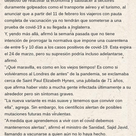
deseoso de reactivar la economía y satisfacer a sectores
duramente golpeados como el transporte aéreo y el turismo, al
anunciar que a partir del 11 de febrero los viajeros con pauta
completa de vacunación ya no tendrán que someterse a una
prueba de covid-19 a su llegada a Inglaterra.
Y, yendo más allá, afirmó la semana pasada que no tiene
intención de prorrogar la normativa que impone una cuarentena
de entre 5 y 10 días a los casos positivos de covid-19. Esta expira
el 24 de marzo, pero su supresión podría incluso adelantarse,
afirmó.
"¡Qué maravilla, es como en los viejos tiempos! Es como si
volviéramos al Londres de antes" de la pandemia, se exclamaba
cerca de Saint Paul Elizabeth Hynes, una jubilada de 71 años,
que afirma haber visto a mucha gente infectada últimamente a su
alrededor pero sin síntomas graves.
"La nueva variante es más suave y tenemos que convivir con
ella", agrega. Sin embargo, los científicos alertan de posibles
mutaciones futuras más virulentas.
"A medida que aprendemos a vivir con el covid debemos
mantenernos alertas", afirmó el ministro de Sanidad, Sajid Javid,
llamando a vacunarse a quien aún no lo haya hecho.