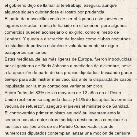
el gobierno dejó de llamar al teletrabajo, asegura, aunque
algunos siguen cubriéndose el rostro por prudencia.
El porte de mascarillas cesó de ser obligatorio este jueves en
lugares cerrados -nunca lo ha sido en el exterior- pero algunos
comercios pueden aconsejarlo o exigirlo, como el metro de
Londres. Y queda a discreción de locales como clubes nocturnos
o estadios deportivos establecer voluntariamente si exigen
pasaportes sanitarios.
Estas medidas, de las más ligeras de Europa, fueron introducidas
por el gobierno de Boris Johnson a mediados de diciembre, pese
a la oposición de parte de sus propios diputados, buscando ganar
tiempo para administrar más vacunas ante la disparada de casos
impulsada por la muy contagiosa variante ómicron.
Ahora "más del 83% de los mayores de 12 años en el Reino
Unido recibieron su segunda dosis y 81% de los aptos tuvieron su
vacuna de refuerzo", aseguró el jueves el ministerio de Sanidad.
El controvertido primer ministro anunció su levantamiento la
semana pasada entre otras medidas destinadas a complacer a
las filas más liberales de su Partido Conservador, donde
numerosos diputados contemplan lanzar una moción de censura