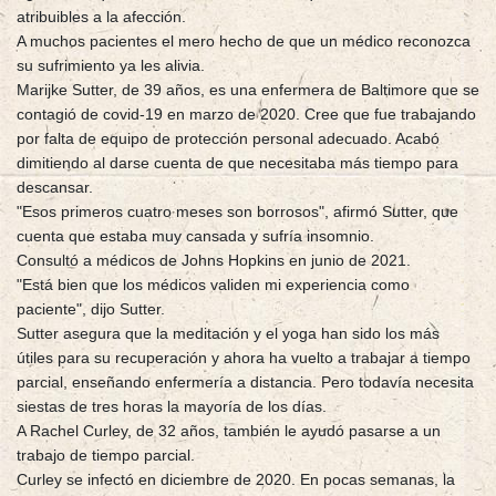
atribuibles a la afección.
A muchos pacientes el mero hecho de que un médico reconozca
su sufrimiento ya les alivia.
Marijke Sutter, de 39 años, es una enfermera de Baltimore que se
contagió de covid-19 en marzo de 2020. Cree que fue trabajando
por falta de equipo de protección personal adecuado. Acabó
dimitiendo al darse cuenta de que necesitaba más tiempo para
descansar.
"Esos primeros cuatro meses son borrosos", afirmó Sutter, que
cuenta que estaba muy cansada y sufría insomnio.
Consultó a médicos de Johns Hopkins en junio de 2021.
"Está bien que los médicos validen mi experiencia como
paciente", dijo Sutter.
Sutter asegura que la meditación y el yoga han sido los más
útiles para su recuperación y ahora ha vuelto a trabajar a tiempo
parcial, enseñando enfermería a distancia. Pero todavía necesita
siestas de tres horas la mayoría de los días.
A Rachel Curley, de 32 años, también le ayudó pasarse a un
trabajo de tiempo parcial.
Curley se infectó en diciembre de 2020. En pocas semanas, la