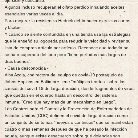
ejercicio y descanso.
Algunos incluso recuperan el olfato perdido inhalando aceites
esenciales varias veces al día.
Para mejorar la resistencia Hedrick debía hacer ejercicios cortos
y fáciles.
Y cuando se siente confundida en una tienda usa las estrategias
que le enseñó su logopeda para reducir la velocidad y revisar su
lista de compras artículo por artículo. Reconoce que todavía no
se ha recuperado del todo pero "tiene períodos más largos de
días buenos".
- Causa desconocida -
Alba Azola, codirectora del equipo de covid-19 postagudo de
Johns Hopkins en Baltimore tiene "múltiples teorías" sobre las
causas del covid-19 de larga duración, desde fragmentos de virus
que quedan en el cuerpo hasta un descontrol del sistema
inmune. "Creo que hay más de un mecanismo en juego".
Los Centros para el Control y la Prevención de Enfermedades de
Estados Unidos (CDC) definen el covid de larga duración como
un conjunto de síntomas "nuevos o continuos" que se manifiestan
cuatro o más semanas después de que ha pasado la infección
aguda, aunque existe desacuerdo sobre qué dolencias son