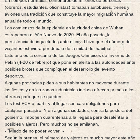
En tiempos normales, centenares de millones de personas
(obreros, estudiantes, oficinistas) tomaban autobuses, trenes y
aviones una tradición que constituye la mayor migración humana
anual de todo el mundo.
Los comienzos de la epidemia en la ciudad china de Wuhan
estropearon el Año Nuevo de 2020. El año pasado, la
persistencia de inquietudes ante el covid hizo que el número de
viajantes estuviera por debajo de la mitad del habitual.
Este año es la cercanía de los Juegos Olímpicos de Invierno de
Pekín (4-20 de febrero) que pone en alerta a las autoridades ante
posibles brotes que compliquen el desarrollo del evento
deportivo.
Algunas provincias piden a sus habitantes no moverse durante
las fiestas y en las zonas industriales incluso ofrecen primas a los
obreros para que se queden.
Los test PCR al partir y al llegar son casi obligatorios para
cualquier pasajero. Y en algunas ciudades, contra la postura del
gobierno, imponen cuarentenas a la llegada para desalentar a
posibles viajeros. Pero muchos no se amilanan.
- "Miedo de no poder volver" -
Según la prensa, el número de viajeros es mucho mayor este año