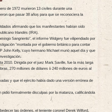
ero de 1972 murieron 13 civiles durante una
ieron que pasar 38 años para que se reconociera la
oldados afirmando que los manifestantes habían sido
publicano Irlandés (IRA).
ingo Sangriento", el informe Widgery fue vilipendiado por
estigación "montada por el gobierno británico para contar
FP John Kelly, cuyo hermano Michael murió aquel día y que
nvestigación.
ta 2010. Dirigida por el juez Mark Saville, fue la más larga
ibras, 270 millones de dólares o 240 millones de euros al
.
adas y que el ejército había dado una versión errónea de
pidió formalmente disculpas por la matanza, calificándola
bedecer las órdenes, el teniente coronel Derek Wilford,