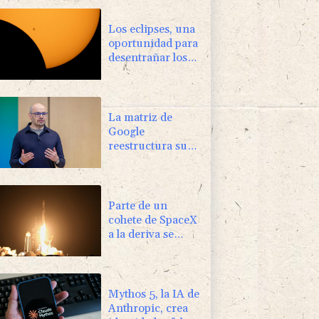
Los eclipses, una
oportunidad para
desentrañar los
enigmas del Sol
La matriz de
Google
reestructura su
división de IA
Parte de un
cohete de SpaceX
a la deriva se
estrelló contra la
Luna, según
científicos
Mythos 5, la IA de
Anthropic, crea