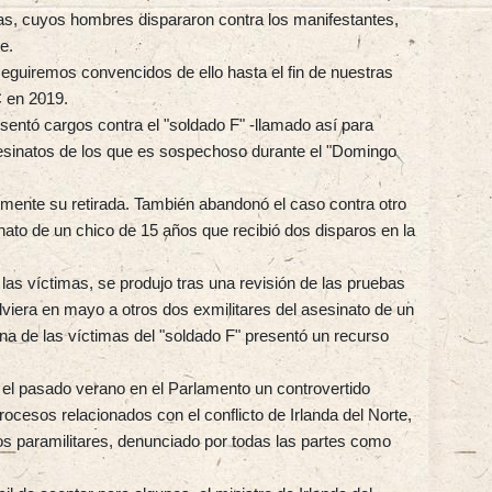
stas, cuyos hombres dispararon contra los manifestantes,
e.
guiremos convencidos de ello hasta el fin de nuestras
C en 2019.
esentó cargos contra el "soldado F" -llamado así para
esinatos de los que es sospechoso durante el "Domingo
nalmente su retirada. También abandonó el caso contra otro
inato de un chico de 15 años que recibió dos disparos en la
 las víctimas, se produjo tras una revisión de las pruebas
lviera en mayo a otros dos exmilitares del asesinato de un
a de las víctimas del "soldado F" presentó un recurso
ó el pasado verano en el Parlamento un controvertido
rocesos relacionados con el conflicto de Irlanda del Norte,
os paramilitares, denunciado por todas las partes como