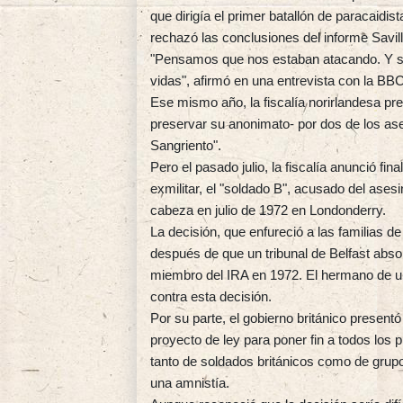
que dirigía el primer batallón de paracaidi
rechazó las conclusiones del informe Savill
"Pensamos que nos estaban atacando. Y se
vidas", afirmó en una entrevista con la BB
Ese mismo año, la fiscalía norirlandesa pr
preservar su anonimato- por dos de los as
Sangriento".
Pero el pasado julio, la fiscalía anunció fi
exmilitar, el "soldado B", acusado del ases
cabeza en julio de 1972 en Londonderry.
La decisión, que enfureció a las familias de
después de que un tribunal de Belfast abso
miembro del IRA en 1972. El hermano de un
contra esta decisión.
Por su parte, el gobierno británico present
proyecto de ley para poner fin a todos los p
tanto de soldados británicos como de grup
una amnistía.