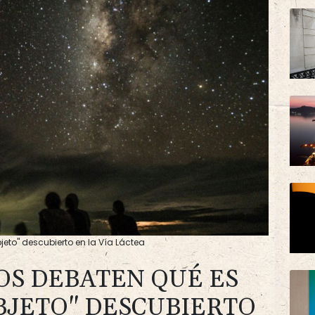
eto" descubierto en la Vía Láctea
S DEBATEN QUÉ ES
BJETO" DESCUBIERTO