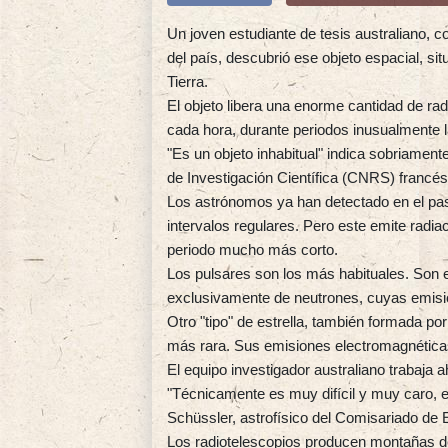
Un joven estudiante de tesis australiano, c
del país, descubrió ese objeto espacial, si
Tierra.
El objeto libera una enorme cantidad de r
cada hora, durante periodos inusualmente l
"Es un objeto inhabitual" indica sobriamen
de Investigación Científica (CNRS) francés
Los astrónomos ya han detectado en el pa
intervalos regulares. Pero este emite rad
periodo mucho más corto.
Los pulsares son los más habituales. Son 
exclusivamente de neutrones, cuyas emisi
Otro "tipo" de estrella, también formada p
más rara. Sus emisiones electromagnétic
El equipo investigador australiano trabaja 
"Técnicamente es muy difícil y muy caro, e
Schüssler, astrofísico del Comisariado de
Los radiotelescopios producen montañas d