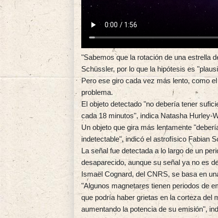
"Sabemos que la rotación de una estrella de
Schüssler, por lo que la hipótesis es "plausi
Pero ese giro cada vez más lento, como el
problema.
El objeto detectado "no debería tener sufic
cada 18 minutos", indica Natasha Hurley-Wa
Un objeto que gira más lentamente "deberí
indetectable", indicó el astrofísico Fabian S
La señal fue detectada a lo largo de un per
desaparecido, aunque su señal ya no es de
Ismaël Cognard, del CNRS, se basa en una t
"Algunos magnetares tienen periodos de e
que podría haber grietas en la corteza del
aumentando la potencia de su emisión", ind