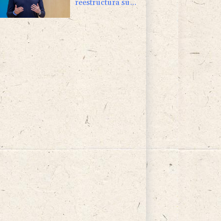
reestructura su
división de IA