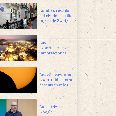
Londres rescata
del olvido el exilio
inglés de Zweig,
el escritor huido
de los nazis
Las
exportaciones e
importaciones de
China se
disparan en julio
Los eclipses, una
oportunidad para
desentrañar los
enigmas del Sol
La matriz de
Google