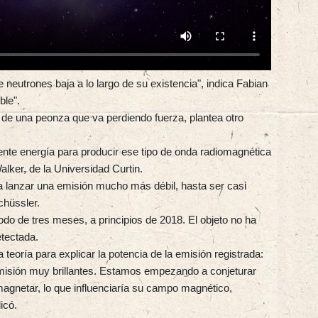
 neutrones baja a lo largo de su existencia", indica Fabian
ble".
 de una peonza que va perdiendo fuerza, plantea otro
iente energía para producir ese tipo de onda radiomagnética
lker, de la Universidad Curtin.
a lanzar una emisión mucho más débil, hasta ser casi
chüssler.
iodo de tres meses, a principios de 2018. El objeto no ha
tectada.
eoría para explicar la potencia de la emisión registrada:
misión muy brillantes. Estamos empezando a conjeturar
 magnetar, lo que influenciaría su campo magnético,
icó.