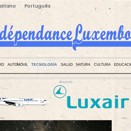
taliano
Português
RD
AUTOMÓVIL
TECNOLOGÍA
SALUD
NATURA
CULTURA
EDUCACI
Anuncio