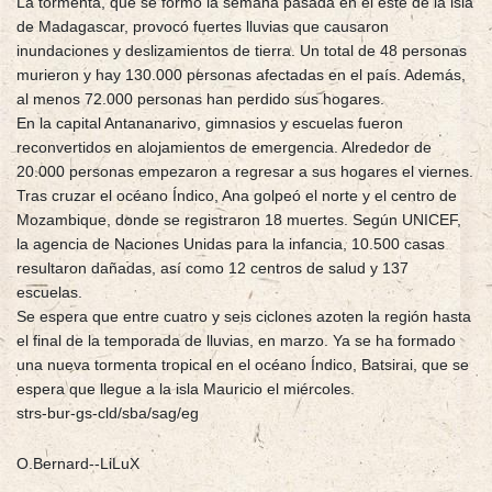
La tormenta, que se formó la semana pasada en el este de la isla
de Madagascar, provocó fuertes lluvias que causaron
inundaciones y deslizamientos de tierra. Un total de 48 personas
murieron y hay 130.000 personas afectadas en el país. Además,
al menos 72.000 personas han perdido sus hogares.
En la capital Antananarivo, gimnasios y escuelas fueron
reconvertidos en alojamientos de emergencia. Alrededor de
20.000 personas empezaron a regresar a sus hogares el viernes.
Tras cruzar el océano Índico, Ana golpeó el norte y el centro de
Mozambique, donde se registraron 18 muertes. Según UNICEF,
la agencia de Naciones Unidas para la infancia, 10.500 casas
resultaron dañadas, así como 12 centros de salud y 137
escuelas.
Se espera que entre cuatro y seis ciclones azoten la región hasta
el final de la temporada de lluvias, en marzo. Ya se ha formado
una nueva tormenta tropical en el océano Índico, Batsirai, que se
espera que llegue a la isla Mauricio el miércoles.
strs-bur-gs-cld/sba/sag/eg
O.Bernard--LiLuX