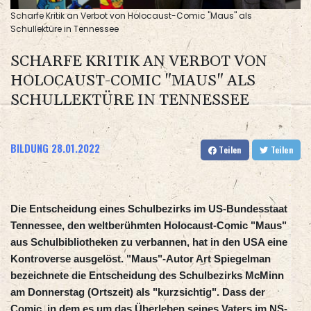
Scharfe Kritik an Verbot von Holocaust-Comic "Maus" als
Schullektüre in Tennessee
SCHARFE KRITIK AN VERBOT VON
HOLOCAUST-COMIC "MAUS" ALS
SCHULLEKTÜRE IN TENNESSEE
BILDUNG
28.01.2022
Teilen
Teilen
Die Entscheidung eines Schulbezirks im US-Bundesstaat
Tennessee, den weltberühmten Holocaust-Comic "Maus"
aus Schulbibliotheken zu verbannen, hat in den USA eine
Kontroverse ausgelöst. "Maus"-Autor Art Spiegelman
bezeichnete die Entscheidung des Schulbezirks McMinn
am Donnerstag (Ortszeit) als "kurzsichtig". Dass der
Comic, in dem es um das Überleben seines Vaters im NS-