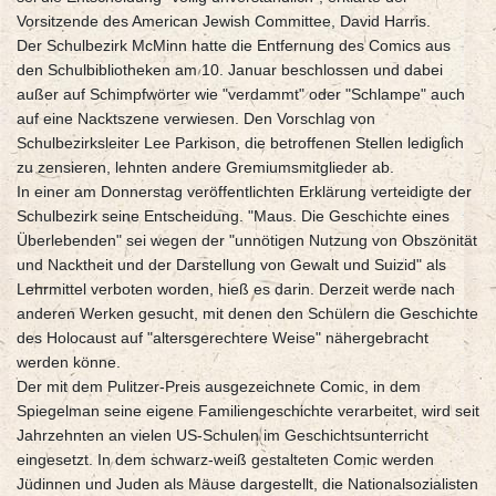
Vorsitzende des American Jewish Committee, David Harris.
Der Schulbezirk McMinn hatte die Entfernung des Comics aus
den Schulbibliotheken am 10. Januar beschlossen und dabei
außer auf Schimpfwörter wie "verdammt" oder "Schlampe" auch
auf eine Nacktszene verwiesen. Den Vorschlag von
Schulbezirksleiter Lee Parkison, die betroffenen Stellen lediglich
zu zensieren, lehnten andere Gremiumsmitglieder ab.
In einer am Donnerstag veröffentlichten Erklärung verteidigte der
Schulbezirk seine Entscheidung. "Maus. Die Geschichte eines
Überlebenden" sei wegen der "unnötigen Nutzung von Obszönität
und Nacktheit und der Darstellung von Gewalt und Suizid" als
Lehrmittel verboten worden, hieß es darin. Derzeit werde nach
anderen Werken gesucht, mit denen den Schülern die Geschichte
des Holocaust auf "altersgerechtere Weise" nähergebracht
werden könne.
Der mit dem Pulitzer-Preis ausgezeichnete Comic, in dem
Spiegelman seine eigene Familiengeschichte verarbeitet, wird seit
Jahrzehnten an vielen US-Schulen im Geschichtsunterricht
eingesetzt. In dem schwarz-weiß gestalteten Comic werden
Jüdinnen und Juden als Mäuse dargestellt, die Nationalsozialisten