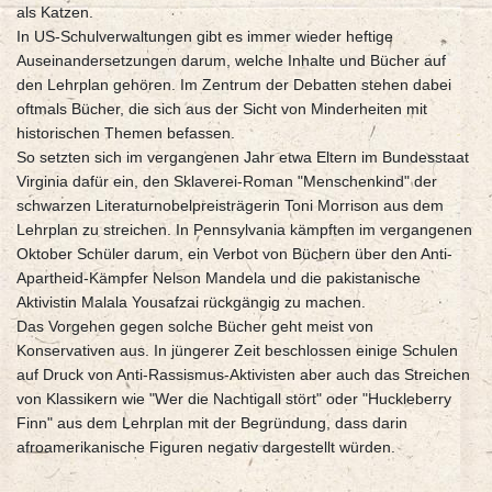
als Katzen.
In US-Schulverwaltungen gibt es immer wieder heftige
Auseinandersetzungen darum, welche Inhalte und Bücher auf
den Lehrplan gehören. Im Zentrum der Debatten stehen dabei
oftmals Bücher, die sich aus der Sicht von Minderheiten mit
historischen Themen befassen.
So setzten sich im vergangenen Jahr etwa Eltern im Bundesstaat
Virginia dafür ein, den Sklaverei-Roman "Menschenkind" der
schwarzen Literaturnobelpreisträgerin Toni Morrison aus dem
Lehrplan zu streichen. In Pennsylvania kämpften im vergangenen
Oktober Schüler darum, ein Verbot von Büchern über den Anti-
Apartheid-Kämpfer Nelson Mandela und die pakistanische
Aktivistin Malala Yousafzai rückgängig zu machen.
Das Vorgehen gegen solche Bücher geht meist von
Konservativen aus. In jüngerer Zeit beschlossen einige Schulen
auf Druck von Anti-Rassismus-Aktivisten aber auch das Streichen
von Klassikern wie "Wer die Nachtigall stört" oder "Huckleberry
Finn" aus dem Lehrplan mit der Begründung, dass darin
afroamerikanische Figuren negativ dargestellt würden.