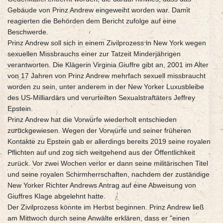
Gebäude von Prinz Andrew eingeweiht worden war. Damit
reagierten die Behörden dem Bericht zufolge auf eine
Beschwerde.
Prinz Andrew soll sich in einem Zivilprozess in New York wegen
sexuellen Missbrauchs einer zur Tatzeit Minderjährigen
verantworten. Die Klägerin Virginia Giuffre gibt an, 2001 im Alter
von 17 Jahren von Prinz Andrew mehrfach sexuell missbraucht
worden zu sein, unter anderem in der New Yorker Luxusbleibe
des US-Milliardärs und verurteilten Sexualstraftäters Jeffrey
Epstein.
Prinz Andrew hat die Vorwürfe wiederholt entschieden
zurückgewiesen. Wegen der Vorwürfe und seiner früheren
Kontakte zu Epstein gab er allerdings bereits 2019 seine royalen
Pflichten auf und zog sich weitgehend aus der Öffentlichkeit
zurück. Vor zwei Wochen verlor er dann seine militärischen Titel
und seine royalen Schirmherrschaften, nachdem der zuständige
New Yorker Richter Andrews Antrag auf eine Abweisung von
Giuffres Klage abgelehnt hatte.
Der Zivilprozess könnte im Herbst beginnen. Prinz Andrew ließ
am Mittwoch durch seine Anwälte erklären, dass er "einen