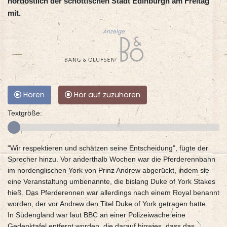
nordöstlich der schottischen Stadt Edinburgh am Freitag
mit.
Anzeige
Hören
Hör auf zuzuhören
Textgröße:
"Wir respektieren und schätzen seine Entscheidung", fügte der
Sprecher hinzu. Vor anderthalb Wochen war die Pferderennbahn
im nordenglischen York von Prinz Andrew abgerückt, indem sie
eine Veranstaltung umbenannte, die bislang Duke of York Stakes
hieß. Das Pferderennen war allerdings nach einem Royal benannt
worden, der vor Andrew den Titel Duke of York getragen hatte.
In Südengland war laut BBC an einer Polizeiwache eine
Gedenktafel entfernt worden, die darauf hinwies, dass das