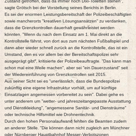
Zustand getroffen, dass da immer noch Dixi-Toiletten stehen",
sagte Grötsch bei der Vorstellung seines Berichts in Berlin.
Es sei der enormen Leistungsbereitschaft der Polizeibeschäftigten
sowie mancherorts "kreativen Lösungsansätzen" zu verdanken,
dass die Grenzkontrollen dauerhaft gewährleistet werden
könnten. "Wenn du nach dem Einsatz am 1. Mai direkt an die
Kontrollstelle fährst, von dort aus zum nächsten Fußballspiel und
dann aber wieder schnell zurück an die Kontrollstelle, das ist ein
Umstand, den es vor allem bei der Bereitschaftspolizei sehr
ausgeprägt gibt", kritisierte der Polizeibeauftragte. "Das kann man
schon mal eine Weile machen", aber sei "ein Dauerzustand" seit
der Wiedereinführung von Grenzkontrollen seit 2015.
Aus seiner Sicht sei es "unerlässlich, dass die Bundespolizei
zukünftig eine eigene Infrastruktur vorhält, um auf künftige
Einsatzlagen angemessen vorbereitet zu sein". Dabei gehe es
unter anderem um "wetter- und jahreszeitangepasste Ausstattung
und Dienstkleidung", "angemessene Sanitär- und Diensträume"
oder technische Hilfsmittel wie Drohnentechnik.
Durch den hohen Personalaufwand fehlten die Beamten zudem
an anderer Stelle. "Die können dann nicht zugleich am Münchner
oder Nürnberger Hauptbahnhof Messer-Verbotszonen