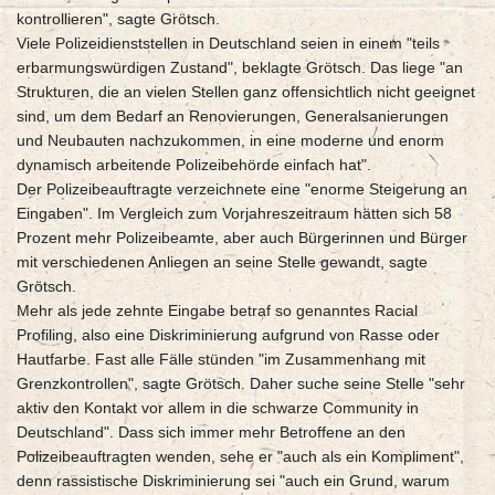
kontrollieren", sagte Grötsch.
Viele Polizeidienststellen in Deutschland seien in einem "teils
erbarmungswürdigen Zustand", beklagte Grötsch. Das liege "an
Strukturen, die an vielen Stellen ganz offensichtlich nicht geeignet
sind, um dem Bedarf an Renovierungen, Generalsanierungen
und Neubauten nachzukommen, in eine moderne und enorm
dynamisch arbeitende Polizeibehörde einfach hat".
Der Polizeibeauftragte verzeichnete eine "enorme Steigerung an
Eingaben". Im Vergleich zum Vorjahreszeitraum hätten sich 58
Prozent mehr Polizeibeamte, aber auch Bürgerinnen und Bürger
mit verschiedenen Anliegen an seine Stelle gewandt, sagte
Grötsch.
Mehr als jede zehnte Eingabe betraf so genanntes Racial
Profiling, also eine Diskriminierung aufgrund von Rasse oder
Hautfarbe. Fast alle Fälle stünden "im Zusammenhang mit
Grenzkontrollen", sagte Grötsch. Daher suche seine Stelle "sehr
aktiv den Kontakt vor allem in die schwarze Community in
Deutschland". Dass sich immer mehr Betroffene an den
Polizeibeauftragten wenden, sehe er "auch als ein Kompliment",
denn rassistische Diskriminierung sei "auch ein Grund, warum