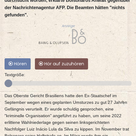
durchsucht worden, erklärte Bolsonaros Anwalt gegenüber
der Nachrichtenagentur AFP. Die Beamten hätten "nichts
gefunden".
Anzeige
Hören
Hör auf zuzuhören
Textgröße:
Das Oberste Gericht Brasiliens hatte den Ex-Staatschef im
September wegen eines geplanten Umsturzes zu gut 27 Jahren
Gefängnis verurteilt. Er wurde schuldig gesprochen, eine
"kriminelle Organisation" angeführt zu haben, um seine 2022
erlittene Wahlniederlage gegen seinen linksgerichteten
Nachfolger Luiz Inácio Lula da Silva zu kippen. Im November trat
Bolsonaro seine Haftstrafe an. Im März wurde ihm ein