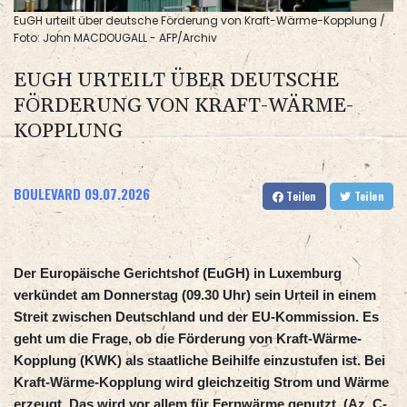
EuGH urteilt über deutsche Förderung von Kraft-Wärme-Kopplung /
Foto: John MACDOUGALL - AFP/Archiv
EUGH URTEILT ÜBER DEUTSCHE
FÖRDERUNG VON KRAFT-WÄRME-
KOPPLUNG
BOULEVARD
09.07.2026
Teilen
Teilen
Der Europäische Gerichtshof (EuGH) in Luxemburg
verkündet am Donnerstag (09.30 Uhr) sein Urteil in einem
Streit zwischen Deutschland und der EU-Kommission. Es
geht um die Frage, ob die Förderung von Kraft-Wärme-
Kopplung (KWK) als staatliche Beihilfe einzustufen ist. Bei
Kraft-Wärme-Kopplung wird gleichzeitig Strom und Wärme
erzeugt. Das wird vor allem für Fernwärme genutzt. (Az. C-