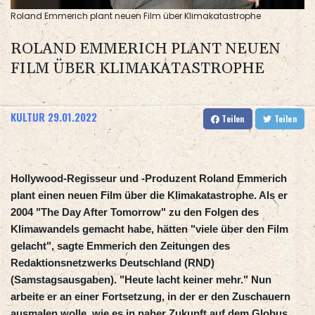
Roland Emmerich plant neuen Film über Klimakatastrophe
ROLAND EMMERICH PLANT NEUEN
FILM ÜBER KLIMAKATASTROPHE
KULTUR
29.01.2022
Teilen
Teilen
Hollywood-Regisseur und -Produzent Roland Emmerich
plant einen neuen Film über die Klimakatastrophe. Als er
2004 "The Day After Tomorrow" zu den Folgen des
Klimawandels gemacht habe, hätten "viele über den Film
gelacht", sagte Emmerich den Zeitungen des
Redaktionsnetzwerks Deutschland (RND)
(Samstagsausgaben). "Heute lacht keiner mehr." Nun
arbeite er an einer Fortsetzung, in der er den Zuschauern
ausmalen wolle, wie es in naher Zukunft auf dem Globus