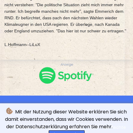
nicht verstehen: "Die politische Situation zieht mich immer mehr
runter. Ich begreife manches nicht mehr", sagte Emmerich dem
RND. Er befürchtet, dass nach den nächsten Wahlen wieder
Klimaleugner in den USA regieren. Er überlege, nach Kanada
oder England umzuziehen. "Das hier ist nur schwer zu ertragen."
L.Hoffmann--LiLuX
Anzeige
Mit der Nutzung dieser Website erklären Sie sich
damit einverstanden, dass wir Cookies verwenden. In
der Datenschutzerklärung erfahren Sie mehr.
© L'indépendance Luxembourgeoise - 2026 - Alle Rechte