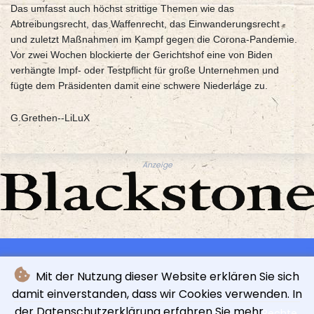
Das umfasst auch höchst strittige Themen wie das
Abtreibungsrecht, das Waffenrecht, das Einwanderungsrecht -
und zuletzt Maßnahmen im Kampf gegen die Corona-Pandemie.
Vor zwei Wochen blockierte der Gerichtshof eine von Biden
verhängte Impf- oder Testpflicht für große Unternehmen und
fügte dem Präsidenten damit eine schwere Niederlage zu.
G.Grethen--LiLuX
Anzeige
Mit der Nutzung dieser Website erklären Sie sich
damit einverstanden, dass wir Cookies verwenden. In
der Datenschutzerklärung erfahren Sie mehr.
© L'indépendance Luxembourgeoise - 2026 - Alle Rechte