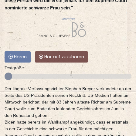
diese Person wird die erste jemals für den Supreme Court
nominierte schwarze Frau sein."
Anzeige
Hören
Hör auf zuzuhören
Textgröße:
Der liberale Verfassungsrichter Stephen Breyer verkündete an der
Seite des US-Präsidenten seinen Rücktritt. US-Medien hatten am
Mittwoch berichtet, der mit 83 Jahren älteste Richter am Supreme
Court wolle zum Ende des laufenden Gerichtsjahres im Juni in
den Ruhestand gehen.
Biden hatte bereits im Wahlkampf angekündigt, dass er erstmals
in der Geschichte eine schwarze Frau für den mächtigen
Supreme Court nominieren würde, sollte in dem neunköpfigen