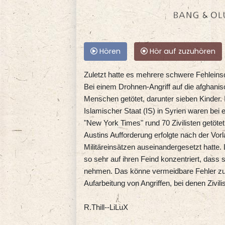
Hören
Hör auf zuzuhören
Zuletzt hatte es mehrere schwere Fehlein
Bei einem Drohnen-Angriff auf die afghan
Menschen getötet, darunter sieben Kinder
Islamischer Staat (IS) in Syrien waren bei
"New York Times" rund 70 Zivilisten getöte
Austins Aufforderung erfolgte nach der Vor
Militäreinsätzen auseinandergesetzt hatte.
so sehr auf ihren Feind konzentriert, dass si
nehmen. Das könne vermeidbare Fehler zu
Aufarbeitung von Angriffen, bei denen Zivili
R.Thill--LiLuX