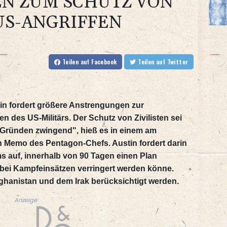
ZUM SCHUTZ VON Z
US-ANGRIFFEN
Teilen
auf Facebook
Teilen
auf Twitter
in fordert größere Anstrengungen zur
en des US-Militärs. Der Schutz von Zivilisten sei
 Gründen zwingend", hieß es in einem am
en Memo des Pentagon-Chefs. Austin fordert darin
ms auf, innerhalb von 90 Tagen einen Plan
er bei Kampfeinsätzen verringert werden könne.
fghanistan und dem Irak berücksichtigt werden.
Anzeige