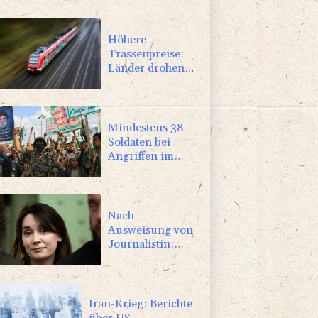
Höhere
Trassenpreise:
Länder drohen
mit Klage
Mindestens 38
Soldaten bei
Angriffen im
Jemen getötet -
Huthis
reklamieren
Attacke
Nach
Ausweisung von
Journalistin:
Russland wirft
Frankreich
"politische
Verfolgung" vor
Iran-Krieg: Berichte
über US-