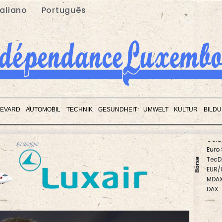
taliano
Português
EVARD
AUTOMOBIL
TECHNIK
GESUNDHEIT
UMWELT
KULTUR
BILD
Gold
Euro
Anzeige
TecD
Börse
EUR/
MDA
DAX
SDAX