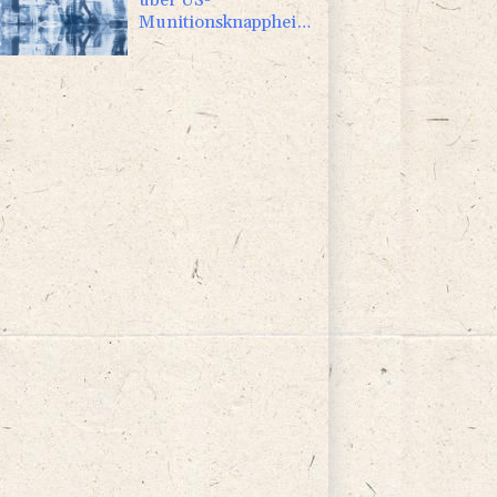
Munitionsknappheit
- Pakistan will neue
Gespräche