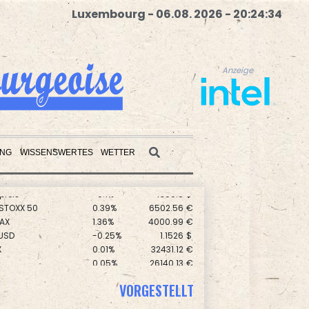
Luxembourg - 06.08. 2026 - 20:24:35
Anzeige
UNG
WISSENSWERTES
WETTER
preis
-0.1%
4300.8
$
Anzeige
 STOXX 50
0.39%
6502.56
€
AX
1.36%
4000.99
€
USD
-0.25%
1.1526
$
X
0.01%
32431.12
€
0.05%
26140.13
€
0.06%
18564.81
€
VORGESTELLT