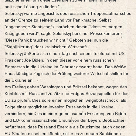
teilzunehmen, um diese Szenarien zu verhindern und eine
politische Lösung zu finden."
Selenskyj warnte angesichts des russischen Truppenaufmarsches
an der Grenze zu seinem Land vor Panikmache. Selbst
"angesehene Staatschefs" sprächen davon, "dass es morgen
Krieg geben wird", sagte Selenskyj bei einer Pressekonferenz.
"Diese Panik brauchen wir nicht." Geboten sei nun die
"Stabilisierung" der ukrainischen Wirtschaft.
Selenskyj äußerte sich einen Tag nach einem Telefonat mit US-
Präsident Joe Biden, in dem dieser vor einem russischen
Einmarsch in die Ukraine im Februar gewarnt hatte. Das Weiße
Haus kündigte zugleich die Prüfung weiterer Wirtschaftshilfen für
die Ukraine an.
Am Freitag gaben Washington und Brüssel bekannt, wegen des
Konflikts mit Russland zusätzliche Erdgas-Bezugsquellen für die
EU zu prüfen. Dies solle einen möglichen "Angebotsschock" als
Folge einer möglichen Invasion Russlands in die Ukraine
verhindern, hieß es in einer gemeinsamen Erklärung von Biden
und EU-Kommissionschefin Ursula von der Leyen. Beobachter
befürchten, dass Russland Energie als Druckmittel auch gegen
EU-Staaten einsetzen könnte, sollte es zu neuen Sanktionen