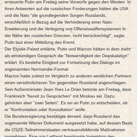
erneuerte Putin am Freitag seine Vorwürfe gegen den Westen. In
ihren Antworten auf die russischen Forderungen hätten die USA
und die Nato "die grundlegenden Sorgen Russlands,
einschließlich in Bezug auf die Verhinderung einer Nato-
Erweiterung und die Verlegung von Offensivwaffensystemen in
der Nähe der russischen Grenzen, nicht berücksichtigt", sagte
Putin laut einer Mitteilung des Kreml.
Der Elysée-Palast erklärte, Putin und Macron hätten in dem mehr
als einstündigen Gespräch die "Notwendigkeit der Deeskalation"
erklärt. Es bestehe Einigkeit zur Fortsetzung des Dialogs im
sogenannten Normandie-Format.
Macron hatte zuletzt im Vergleich zu anderen westlichen Partnern
einen versöhnlicheren Ton gegenüber Russland angeschlagen.
Sein Außenminister Jean-Yves Le Drian betonte am Freitag, dass
Frankreich "bereit zu Gesprächen" mit Moskau sei. Dazu
gehörten aber "zwei Seiten". Es sei an Putin zu entscheiden, ob
er "Konfrontation oder Konsultation" wolle.
Die Bundesregierung bestätigte derweil, dass Russland das
sogenannte Wiener Dokument ausgesetzt habe, auf dessen Basis
die OSZE-Teilnehmerstaaten vertrauensbildende Maßnahmen
vornehmen. Eine von Lettland beantragte Inspektion des