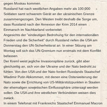
gegen Moskau kommen.
Russland hat nach westlichen Angaben mehr als 100.000
Soldaten samt schwerem Gerät an der ukrainischen Grenze
zusammengezogen. Den Westen treibt deshalb die Sorge um,
dass Russland nach der Annexion der Krim 2014 einen
Einmarsch im Nachbarland vorbereitet.
Angesichts der "eindeutigen Bedrohung für den internationalen
Frieden und die Sicherheit" durch Russland riefen die USA am
Donnerstag den UN-Sicherheitsrat an. In einer Sitzung am
Montag soll sich das UN-Gremium nun erstmals mit dem Konflikt
befassen.
Der Kreml weist jegliche Invasionspläne zurück, gibt aber
gleichzeitig an, sich von der Ukraine und der Nato bedroht zu
fühlen. Von den USA und der Nato fordert Russlands Staatschef
Wladimir Putin Abkommen, mit denen eine Osterweiterung der
Nato sowie die Errichtung von US-Militärstützpunkten in Staaten
der ehemaligen sowjetischen Einflusssphäre untersagt werden
sollen. Die USA und ihre westlichen Verbündeten weisen dies
zurück.
In einem Telefonat mit Frankreichs Staatschef Emmanuel Macron