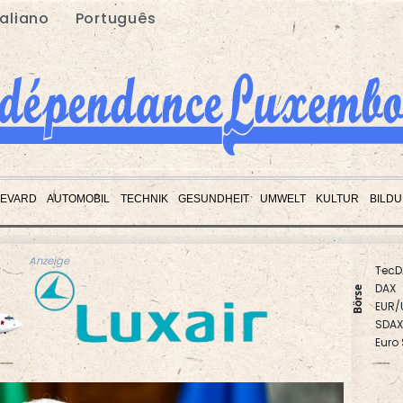
taliano
Português
EVARD
AUTOMOBIL
TECHNIK
GESUNDHEIT
UMWELT
KULTUR
BILD
TecD
Anzeige
DAX
EUR/
Börse
SDAX
Euro
Gold
MDA