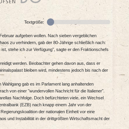
Textgröße:
g Februar aufgeben wollen. Nach sieben vergeblichen
aos zu verhindern, gab der 80-Jährige schließlich nach:
 ist, stehe ich zur Verfügung", sagte er den Fraktionschefs
reidigt werden. Beobachter gehen davon aus, dass er
uirinalspalast bleiben wird, mindestens jedoch bis nach der
en Wahlgang gab es im Parlament lang anhaltenden
ach von einer "wundervollen Nachricht für die Italiener".
ttarellas Nachfolge. Doch befürchteten viele, ein Wechsel
entralbank (EZB) nach knapp einem Jahr von der
Regierungskoalition der nationalen Einheit vor eine
os und Instabilität in der drittgrößten Wirtschaftsmacht der