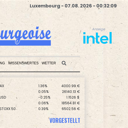
Luxembourg - 07.08. 2026 - 00:32:10
Anzeige
UNG
WISSENSWERTES
WETTER
AX
1.36%
4000.99
€
Anzeige
0.05%
26140.13
€
USD
-0.25%
1.1526
$
0.06%
18564.81
€
 STOXX 50
0.39%
6502.56
€
preis
-0.06%
4297.1
$
X
0.01%
32431.12
€
VORGESTELLT