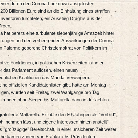
on einer durch den Corona-Lockdown ausgelösten
00 Billionen Euro sind an die Einhaltung eines straffen
Investoren fürchteten, ein Ausstieg Draghis aus der
ürgen.
 hat bereits eine turbulente siebenjährige Amtszeit hinter
gierungen und den verheerenden Auswirkungen der Corona-
 in Palermo geborene Christdemokrat von Politikern im
ative Funktionen, in politischen Krisenzeiten kann er
r das Parlament auflösen, einen neuen
chlichen Koalitionen das Mandat verweigern.
ne offiziellen Kandidatenlisten gibt, hatte am Montag
gen, wurden seit Freitag zwei Wahlgänge pro Tag
runden ohne Sieger, bis Mattarella dann in der achten
tulierte Mattarella. Er lobte den 80-Jährigen als "Vorbild",
ohl nehmen lässt und eigene Interessen hinten anstellt".
"großzügige" Bereitschaft, in einer unsicheren Zeit weiter
che kamen zudem von Frankreichs Präsidenten