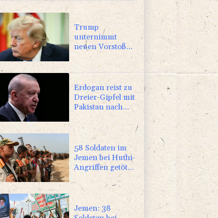
Trump
unternimmt
neuen Vorstoß
im Streit um US-
Staatsbürgerschaft
Erdogan reist zu
Dreier-Gipfel mit
Pakistan nach
Saudi-Arabien
58 Soldaten im
Jemen bei Huthi-
Angriffen getötet
- Regierung
kündigt
Vergeltung an
Jemen: 38
Soldaten bei