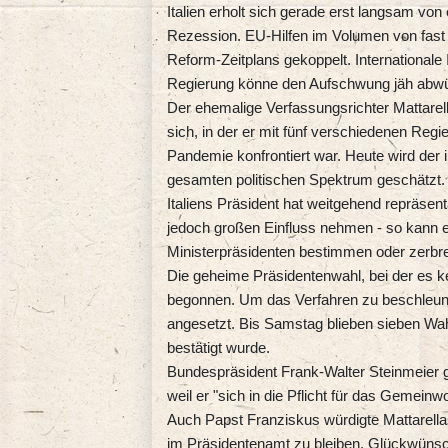
Italien erholt sich gerade erst langsam v
Rezession. EU-Hilfen im Volumen von fast 2
Reform-Zeitplans gekoppelt. Internationale 
Regierung könne den Aufschwung jäh abw
Der ehemalige Verfassungsrichter Mattarella
sich, in der er mit fünf verschiedenen Re
Pandemie konfrontiert war. Heute wird der
gesamten politischen Spektrum geschätzt.
Italiens Präsident hat weitgehend repräsent
jedoch großen Einfluss nehmen - so kann e
Ministerpräsidenten bestimmen oder zerbre
Die geheime Präsidentenwahl, bei der es kei
begonnen. Um das Verfahren zu beschleuni
angesetzt. Bis Samstag blieben sieben Wahl
bestätigt wurde.
Bundespräsident Frank-Walter Steinmeier gra
weil er "sich in die Pflicht für das Gemeinw
Auch Papst Franziskus würdigte Mattarellas 
im Präsidentenamt zu bleiben. Glückwüns