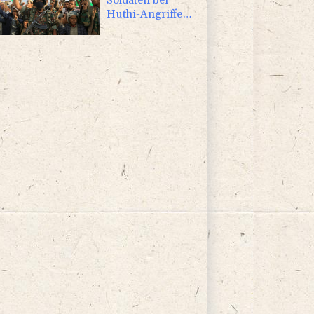
Huthi-Angriffen
getötet -
Regierung
kündigt
Vergeltung an