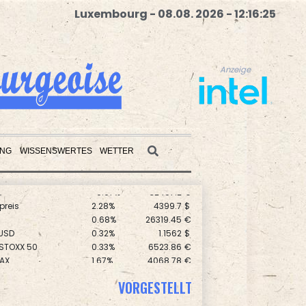
Luxembourg - 08.08. 2026 - 12:16:26
Anzeige
UNG
WISSENSWERTES
WETTER
preis
2.28%
4399.7
$
Anzeige
0.68%
26319.45
€
USD
0.32%
1.1562
$
 STOXX 50
0.33%
6523.86
€
AX
1.67%
4068.78
€
0.51%
18659.63
€
X
-0.07%
32407.2
€
VORGESTELLT