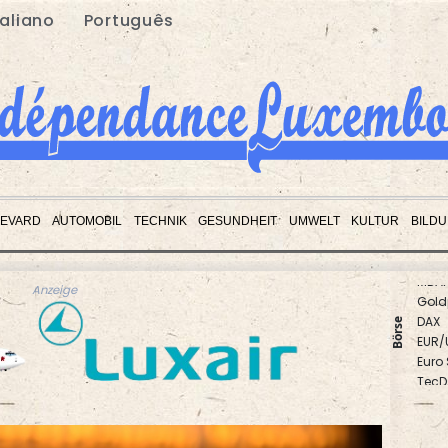
taliano
Português
EVARD
AUTOMOBIL
TECHNIK
GESUNDHEIT
UMWELT
KULTUR
BILD
Gold
Anzeige
DAX
EUR/
Börse
Euro
TecD
SDAX
MDA