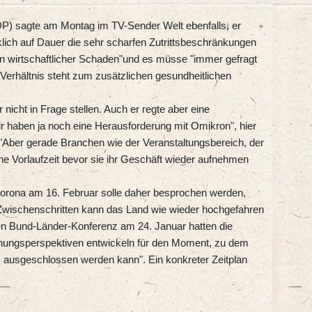
DP) sagte am Montag im TV-Sender Welt ebenfalls, er
irklich auf Dauer die sehr scharfen Zutrittsbeschränkungen
n wirtschaftlicher Schaden"und es müsse "immer gefragt
Verhältnis steht zum zusätzlichen gesundheitlichen
nicht in Frage stellen. Auch er regte aber eine
r haben ja noch eine Herausforderung mit Omikron", hier
. "Aber gerade Branchen wie der Veranstaltungsbereich, der
ine Vorlaufzeit bevor sie ihr Geschäft wieder aufnehmen
orona am 16. Februar solle daher besprochen werden,
Zwischenschritten kann das Land wie wieder hochgefahren
ten Bund-Länder-Konferenz am 24. Januar hatten die
nungsperspektiven entwickeln für den Moment, zu dem
ausgeschlossen werden kann". Ein konkreter Zeitplan