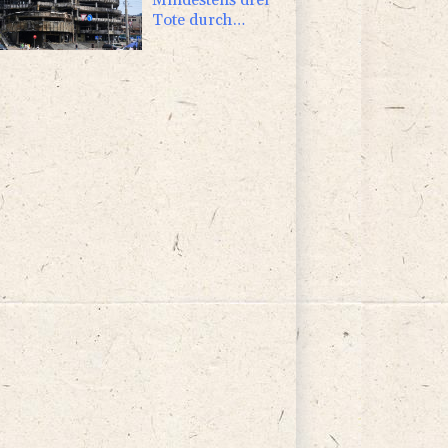
Tote durch
russische
Angriffe in
Region Kiew