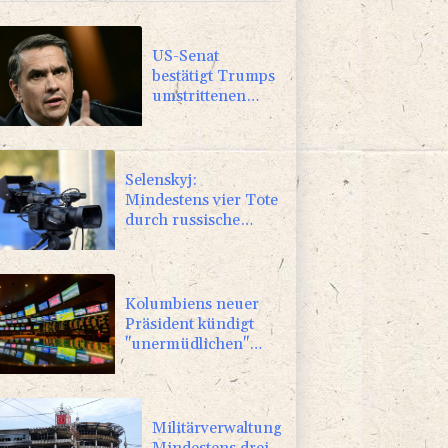
US-Senat
bestätigt Trumps
umstrittenen
Justizminister
Blanche
Selenskyj:
Mindestens vier Tote
durch russische
Angriffe in Region
Kiew
Kolumbiens neuer
Präsident kündigt
"unermüdlichen"
Kampf gegen
Drogengewalt an
Militärverwaltung:
Mindestens drei