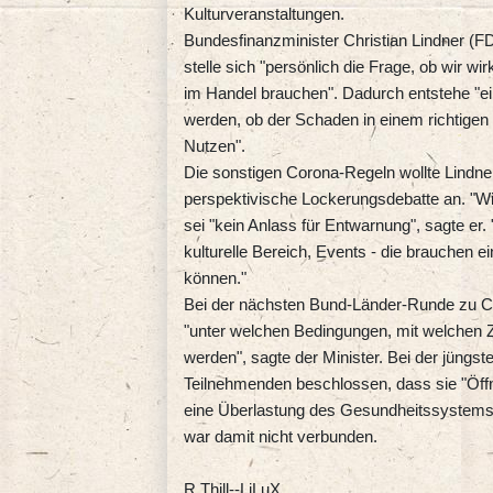
Kulturveranstaltungen.
Bundesfinanzminister Christian Lindner (F
stelle sich "persönlich die Frage, ob wir w
im Handel brauchen". Dadurch entstehe "ei
werden, ob der Schaden in einem richtigen 
Nutzen".
Die sonstigen Corona-Regeln wollte Lindner 
perspektivische Lockerungsdebatte an. "Wi
sei "kein Anlass für Entwarnung", sagte er
kulturelle Bereich, Events - die brauchen e
können."
Bei der nächsten Bund-Länder-Runde zu C
"unter welchen Bedingungen, mit welchen 
werden", sagte der Minister. Bei der jüngs
Teilnehmenden beschlossen, dass sie "Öff
eine Überlastung des Gesundheitssystems 
war damit nicht verbunden.
R.Thill--LiLuX