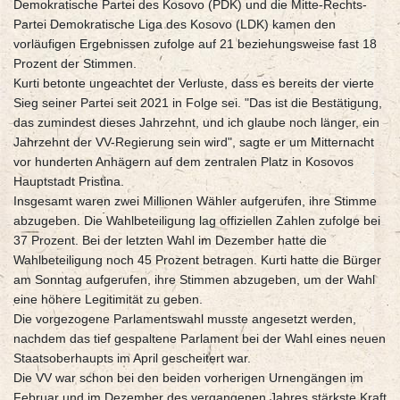
Demokratische Partei des Kosovo (PDK) und die Mitte-Rechts-
Partei Demokratische Liga des Kosovo (LDK) kamen den
vorläufigen Ergebnissen zufolge auf 21 beziehungsweise fast 18
Prozent der Stimmen.
Kurti betonte ungeachtet der Verluste, dass es bereits der vierte
Sieg seiner Partei seit 2021 in Folge sei. "Das ist die Bestätigung,
das zumindest dieses Jahrzehnt, und ich glaube noch länger, ein
Jahrzehnt der VV-Regierung sein wird", sagte er um Mitternacht
vor hunderten Anhägern auf dem zentralen Platz in Kosovos
Hauptstadt Pristina.
Insgesamt waren zwei Millionen Wähler aufgerufen, ihre Stimme
abzugeben. Die Wahlbeteiligung lag offiziellen Zahlen zufolge bei
37 Prozent. Bei der letzten Wahl im Dezember hatte die
Wahlbeteiligung noch 45 Prozent betragen. Kurti hatte die Bürger
am Sonntag aufgerufen, ihre Stimmen abzugeben, um der Wahl
eine höhere Legitimität zu geben.
Die vorgezogene Parlamentswahl musste angesetzt werden,
nachdem das tief gespaltene Parlament bei der Wahl eines neuen
Staatsoberhaupts im April gescheitert war.
Die VV war schon bei den beiden vorherigen Urnengängen im
Februar und im Dezember des vergangenen Jahres stärkste Kraft