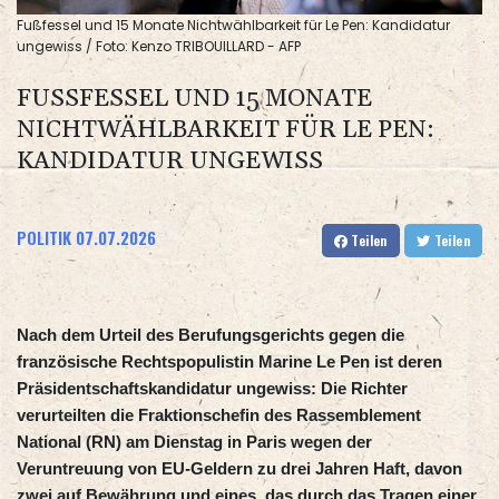
Fußfessel und 15 Monate Nichtwählbarkeit für Le Pen: Kandidatur
ungewiss / Foto: Kenzo TRIBOUILLARD - AFP
FUSSFESSEL UND 15 MONATE N
ICHTWÄHLBARKEIT FÜR LE PEN: K
ANDIDATUR UNGEWISS
POLITIK
07.07.2026
Teilen
Teilen
Nach dem Urteil des Berufungsgerichts gegen die
französische Rechtspopulistin Marine Le Pen ist deren
Präsidentschaftskandidatur ungewiss: Die Richter
verurteilten die Fraktionschefin des Rassemblement
National (RN) am Dienstag in Paris wegen der
Veruntreuung von EU-Geldern zu drei Jahren Haft, davon
zwei auf Bewährung und eines, das durch das Tragen einer