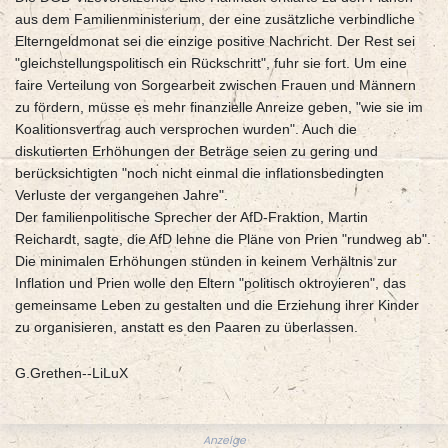
aus dem Familienministerium, der eine zusätzliche verbindliche
Elterngeldmonat sei die einzige positive Nachricht. Der Rest sei
"gleichstellungspolitisch ein Rückschritt", fuhr sie fort. Um eine
faire Verteilung von Sorgearbeit zwischen Frauen und Männern
zu fördern, müsse es mehr finanzielle Anreize geben, "wie sie im
Koalitionsvertrag auch versprochen wurden". Auch die
diskutierten Erhöhungen der Beträge seien zu gering und
berücksichtigten "noch nicht einmal die inflationsbedingten
Verluste der vergangenen Jahre".
Der familienpolitische Sprecher der AfD-Fraktion, Martin
Reichardt, sagte, die AfD lehne die Pläne von Prien "rundweg ab".
Die minimalen Erhöhungen stünden in keinem Verhältnis zur
Inflation und Prien wolle den Eltern "politisch oktroyieren", das
gemeinsame Leben zu gestalten und die Erziehung ihrer Kinder
zu organisieren, anstatt es den Paaren zu überlassen.
G.Grethen--LiLuX
Anzeige