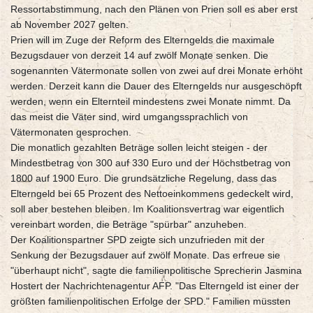
Ressortabstimmung, nach den Plänen von Prien soll es aber erst
ab November 2027 gelten.
Prien will im Zuge der Reform des Elterngelds die maximale
Bezugsdauer von derzeit 14 auf zwölf Monate senken. Die
sogenannten Vätermonate sollen von zwei auf drei Monate erhöht
werden. Derzeit kann die Dauer des Elterngelds nur ausgeschöpft
werden, wenn ein Elternteil mindestens zwei Monate nimmt. Da
das meist die Väter sind, wird umgangssprachlich von
Vätermonaten gesprochen.
Die monatlich gezahlten Beträge sollen leicht steigen - der
Mindestbetrag von 300 auf 330 Euro und der Höchstbetrag von
1800 auf 1900 Euro. Die grundsätzliche Regelung, dass das
Elterngeld bei 65 Prozent des Nettoeinkommens gedeckelt wird,
soll aber bestehen bleiben. Im Koalitionsvertrag war eigentlich
vereinbart worden, die Beträge "spürbar" anzuheben.
Der Koalitionspartner SPD zeigte sich unzufrieden mit der
Senkung der Bezugsdauer auf zwölf Monate. Das erfreue sie
"überhaupt nicht", sagte die familienpolitische Sprecherin Jasmina
Hostert der Nachrichtenagentur AFP. "Das Elterngeld ist einer der
größten familienpolitischen Erfolge der SPD." Familien müssten