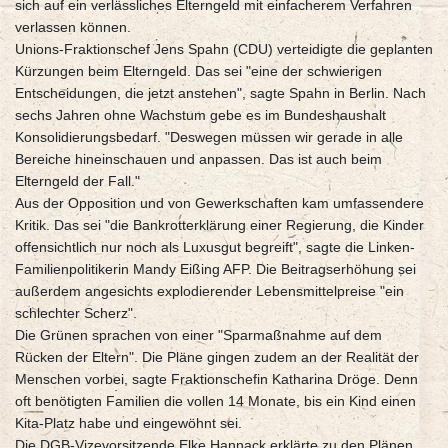
sich auf ein verlässliches Elterngeld mit einfacherem Verfahren
verlassen können.
Unions-Fraktionschef Jens Spahn (CDU) verteidigte die geplanten
Kürzungen beim Elterngeld. Das sei "eine der schwierigen
Entscheidungen, die jetzt anstehen", sagte Spahn in Berlin. Nach
sechs Jahren ohne Wachstum gebe es im Bundeshaushalt
Konsolidierungsbedarf. "Deswegen müssen wir gerade in alle
Bereiche hineinschauen und anpassen. Das ist auch beim
Elterngeld der Fall."
Aus der Opposition und von Gewerkschaften kam umfassendere
Kritik. Das sei "die Bankrotterklärung einer Regierung, die Kinder
offensichtlich nur noch als Luxusgut begreift", sagte die Linken-
Familienpolitikerin Mandy Eißing AFP. Die Beitragserhöhung sei
außerdem angesichts explodierender Lebensmittelpreise "ein
schlechter Scherz".
Die Grünen sprachen von einer "Sparmaßnahme auf dem
Rücken der Eltern". Die Pläne gingen zudem an der Realität der
Menschen vorbei, sagte Fraktionschefin Katharina Dröge. Denn
oft benötigten Familien die vollen 14 Monate, bis ein Kind einen
Kita-Platz habe und eingewöhnt sei.
Die DGB-Vizevorsitzende Elke Hannack erklärte zu den Plänen