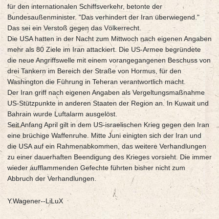
für den internationalen Schiffsverkehr, betonte der
Bundesaußenminister. "Das verhindert der Iran überwiegend."
Das sei ein Verstoß gegen das Völkerrecht.
Die USA hatten in der Nacht zum Mittwoch nach eigenen Angaben
mehr als 80 Ziele im Iran attackiert. Die US-Armee begründete
die neue Angriffswelle mit einem vorangegangenen Beschuss von
drei Tankern im Bereich der Straße von Hormus, für den
Washington die Führung in Teheran verantwortlich macht.
Der Iran griff nach eigenen Angaben als Vergeltungsmaßnahme
US-Stützpunkte in anderen Staaten der Region an. In Kuwait und
Bahrain wurde Luftalarm ausgelöst.
Seit Anfang April gilt in dem US-israelischen Krieg gegen den Iran
eine brüchige Waffenruhe. Mitte Juni einigten sich der Iran und
die USA auf ein Rahmenabkommen, das weitere Verhandlungen
zu einer dauerhaften Beendigung des Krieges vorsieht. Die immer
wieder aufflammenden Gefechte führten bisher nicht zum
Abbruch der Verhandlungen.
Y.Wagener--LiLuX