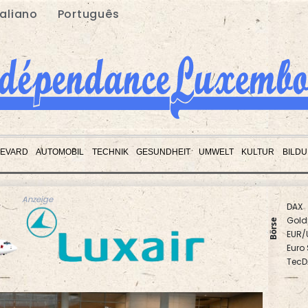
taliano
Português
EVARD
AUTOMOBIL
TECHNIK
GESUNDHEIT
UMWELT
KULTUR
BILD
DAX
Anzeige
Gold
EUR/
Börse
Euro
TecD
MDA
SDAX