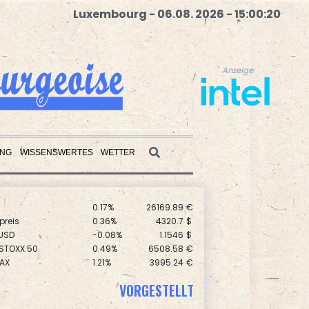
Luxembourg - 06.08. 2026 - 15:00:21
Anzeige
UNG
WISSENSWERTES
WETTER
0.17%
26169.89
€
Anzeige
preis
0.36%
4320.7
$
USD
-0.08%
1.1546
$
 STOXX 50
0.49%
6508.58
€
AX
1.21%
3995.24
€
X
0.1%
32459.11
€
0.2%
18590.72
€
VORGESTELLT