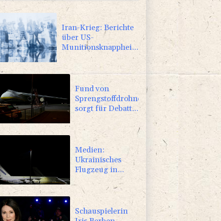
Iran-Krieg: Berichte
über US-
Munitionsknappheit
- Pakistan will neue
Gespräche
Fund von
Sprengstoffdrohne
sorgt für Debatte
über
Luftsicherheit
Medien:
Ukrainisches
Flugzeug in
Leipzig neben
Drohne war mit
Munition
beladen
Schauspielerin
Iris Berben