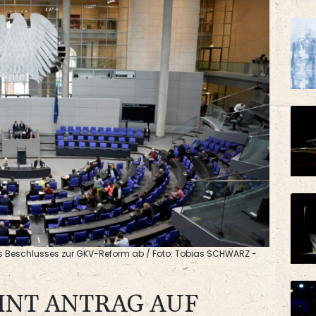
s Beschlusses zur GKV-Reform ab / Foto: Tobias SCHWARZ -
NT ANTRAG AUF