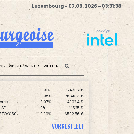
Luxembourg - 07.08. 2026 - 03:31:39
Anzeige
UNG
WISSENSWERTES
WETTER
X
0.01%
32431.12
€
Anzeige
0.05%
26140.13
€
preis
0.07%
4302.4
$
USD
0%
1.1525
$
 STOXX 50
0.39%
6502.56
€
AX
1.36%
4000.99
€
0.06%
18564.81
€
VORGESTELLT