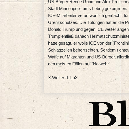
US-Bürger Renee Good und Alex Pretti im Ja
Stadt Minneapolis ums Leben gekommen. Fü
ICE-Mitarbeiter verantwortlich gemacht, fü
Grenzschutzes. Die Tötungen hatten die P
Donald Trump und gegen ICE weiter angehe
Trump entließ danach Heimatschutzministe
hatte gesagt, er wolle ICE von der "Frontli
Schlagzeilen beherrschten. Seitdem richtet
Waffe auf Migranten und US-Bürger, allerding
den meisten Fällen auf "Notwehr".
X.Welter--LiLuX