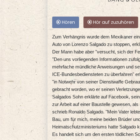
Hören
Hör auf zuzuhören
Zum Verhängnis wurde dem Mexikaner eine 
Auto von Lorenzo Salgado zu stoppen, erk
Der Mann habe aber "versucht, sich der F
"Den uns vorliegenden Informationen zufolg
mehrfache mündliche Anweisungen und setz
ICE-Bundesbediensteten zu überfahren" erk
"in Notwehr von seiner Dienstwaffe Gebrau
gebracht worden, wo er seinen Verletzunge
Salgados Sohn erklärte auf Facebook, sein
zur Arbeit auf einer Baustelle gewesen, als 
schrieb Ronaldo Salgado. "Mein Vater lebte
Bau, um für mich, meine beiden Brüder un
Heimatschutzministeriums hatte Salgado kei
Es handelt sich um den ersten tödlichen S