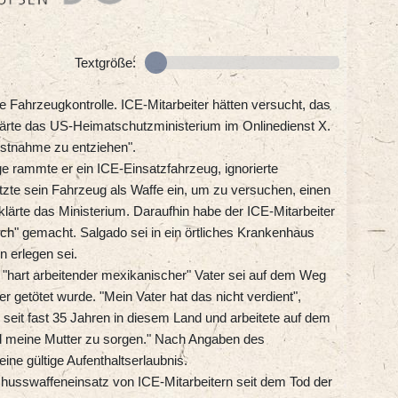
Textgröße:
Fahrzeugkontrolle. ICE-Mitarbeiter hätten versucht, das
lärte das US-Heimatschutzministerium im Onlinedienst X.
estnahme zu entziehen".
e rammte er ein ICE-Einsatzfahrzeug, ignorierte
te sein Fahrzeug als Waffe ein, um zu versuchen, einen
lärte das Ministerium. Daraufhin habe der ICE-Mitarbeiter
ch" gemacht. Salgado sei in ein örtliches Krankenhaus
n erlegen sei.
 "hart arbeitender mexikanischer" Vater sei auf dem Weg
er getötet wurde. "Mein Vater hat das nicht verdient",
 seit fast 35 Jahren in diesem Land und arbeitete auf dem
d meine Mutter zu sorgen." Nach Angaben des
ne gültige Aufenthaltserlaubnis.
chusswaffeneinsatz von ICE-Mitarbeitern seit dem Tod der