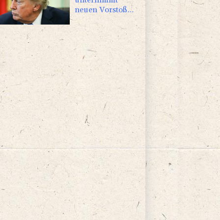
neuen Vorstoß
im Streit um US-
Staatsbürgerschaft