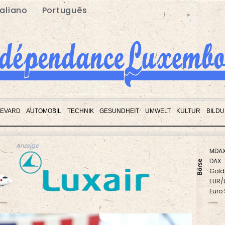
taliano
Português
EVARD
AUTOMOBIL
TECHNIK
GESUNDHEIT
UMWELT
KULTUR
BILD
MDA
Anzeige
DAX
Gold
Börse
EUR/
Euro
TecD
SDAX