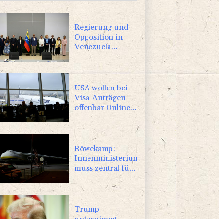
Regierung und
Opposition in
Venezuela
beginnen
offiziellen Dialog
- ohne Machado
USA wollen bei
Visa-Anträgen
offenbar Online-
Aktivitäten noch
stärker
überprüfen
Röwekamp:
Innenministerium
muss zentral für
Drohnenabwehr
zuständig sein
Trump
unternimmt